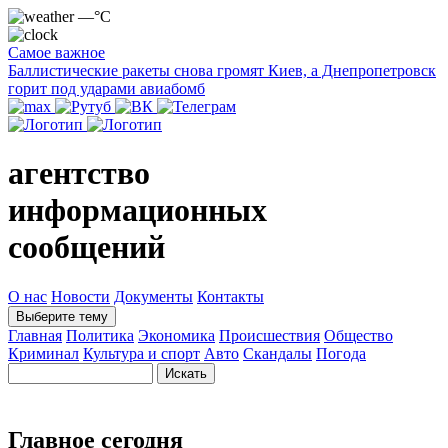
—°C
Самое важное
Баллистические ракеты снова громят Киев, а Днепропетровск
горит под ударами авиабомб
агентство
информационных
сообщений
О нас
Новости
Документы
Контакты
Выберите тему
Главная
Политика
Экономика
Происшествия
Общество
Криминал
Культура и спорт
Авто
Скандалы
Погода
Главное сегодня