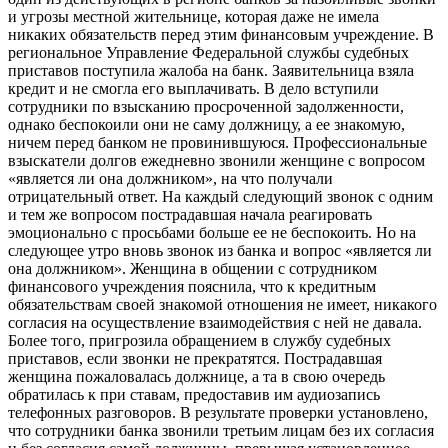
и угрозы местной жительнице, которая даже не имела
никаких обязательств перед этим финансовым учреждение. В
региональное Управление Федеральной службы судебных
приставов поступила жалоба на банк. Заявительница взяла
кредит и не смогла его выплачивать. В дело вступили
сотрудники по взысканию просроченной задолженности,
однако беспокоили они не саму должницу, а ее знакомую,
ничем перед банком не провинившуюся. Профессиональные
взыскатели долгов ежедневно звонили женщине с вопросом
«является ли она должником», на что получали
отрицательный ответ. На каждый следующий звонок с одним
и тем же вопросом пострадавшая начала реагировать
эмоционально с просьбами больше ее не беспокоить. Но на
следующее утро вновь звонок из банка и вопрос «является ли
она должником». Женщина в общении с сотрудником
финансового учреждения пояснила, что к кредитным
обязательствам своей знакомой отношения не имеет, никакого
согласия на осуществление взаимодействия с ней не давала.
Более того, пригрозила обращением в службу судебных
приставов, если звонки не прекратятся. Пострадавшая
женщина пожаловалась должнице, а та в свою очередь
обратилась к при ставам, предоставив им аудиозапись
телефонных разговоров. В результате проверки установлено,
что сотрудники банка звонили третьим лицам без их согласия