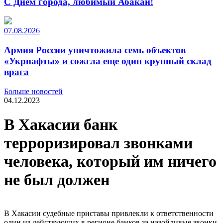
С Днем города, любимый Абакан!
07.08.2026
Армия России уничтожила семь объектов
«Укрнафты» и сожгла еще один крупный склад
врага
Больше новостей
04.12.2023
В Хакасии банк
терроризировал звонками
человека, который им ничего
не был должен
В Хакасии судебные приставы привлекли к ответственности
один из действующих в регионе банков за назойливые звонки