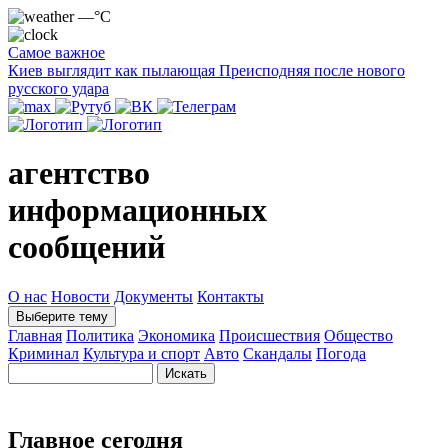
—°C
Самое важное
Киев выглядит как пылающая Преисподняя после нового
русского удара
агентство
информационных
сообщений
О нас
Новости
Документы
Контакты
Выберите тему
Главная
Политика
Экономика
Происшествия
Общество
Криминал
Культура и спорт
Авто
Скандалы
Погода
Главное сегодня