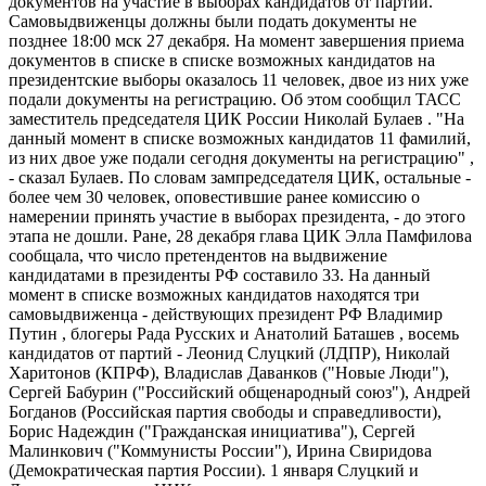
документов на участие в выборах кандидатов от партий.
Самовыдвиженцы должны были подать документы не
позднее 18:00 мск 27 декабря. На момент завершения приема
документов в списке в списке возможных кандидатов на
президентские выборы оказалось 11 человек, двое из них уже
подали документы на регистрацию. Об этом сообщил ТАСС
заместитель председателя ЦИК России Николай Булаев . "На
данный момент в списке возможных кандидатов 11 фамилий,
из них двое уже подали сегодня документы на регистрацию" ,
- сказал Булаев. По словам зампредседателя ЦИК, остальные -
более чем 30 человек, оповестившие ранее комиссию о
намерении принять участие в выборах президента, - до этого
этапа не дошли. Ране, 28 декабря глава ЦИК Элла Памфилова
сообщала, что число претендентов на выдвижение
кандидатами в президенты РФ составило 33. На данный
момент в списке возможных кандидатов находятся три
самовыдвиженца - действующих президент РФ Владимир
Путин , блогеры Рада Русских и Анатолий Баташев , восемь
кандидатов от партий - Леонид Слуцкий (ЛДПР), Николай
Харитонов (КПРФ), Владислав Даванков ("Новые Люди"),
Сергей Бабурин ("Российский общенародный союз"), Андрей
Богданов (Российская партия свободы и справедливости),
Борис Надеждин ("Гражданская инициатива"), Сергей
Малинкович ("Коммунисты России"), Ирина Свиридова
(Демократическая партия России). 1 января Слуцкий и