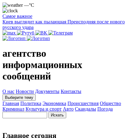
—°C
Самое важное
Киев выглядит как пылающая Преисподняя после нового
русского удара
агентство
информационных
сообщений
О нас
Новости
Документы
Контакты
Выберите тему
Главная
Политика
Экономика
Происшествия
Общество
Криминал
Культура и спорт
Авто
Скандалы
Погода
Главное сегодня