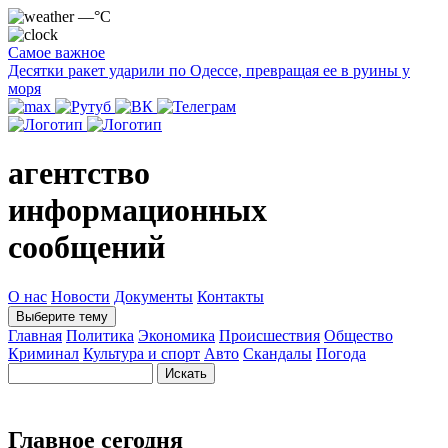
—°C
Самое важное
Десятки ракет ударили по Одессе, превращая ее в руины у
моря
агентство
информационных
сообщений
О нас
Новости
Документы
Контакты
Выберите тему
Главная
Политика
Экономика
Происшествия
Общество
Криминал
Культура и спорт
Авто
Скандалы
Погода
Главное сегодня