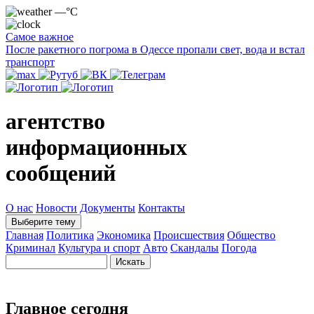
—°C
Самое важное
После ракетного погрома в Одессе пропали свет, вода и встал
транспорт
агентство
информационных
сообщений
О нас
Новости
Документы
Контакты
Выберите тему
Главная
Политика
Экономика
Происшествия
Общество
Криминал
Культура и спорт
Авто
Скандалы
Погода
Главное сегодня