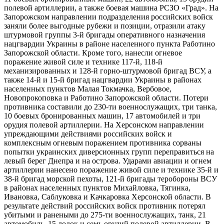
полевой артиллерии, а также боевая машина РСЗО «Град». На
Запорожском направлении подразделения российских войск
заняли более выгодные рубежи и позиции, отразили атаку
штурмовой группы 3-й бригады оперативного назначения
нацгвардии Украины в районе населенного пункта Работино
Запорожской области. Кроме того, нанесли огневое
поражение живой силе и технике 117-й, 118-й
механизированных и 128-й горно-​штурмовой бригад ВСУ, а
также 14-й и 15-й бригад нацгвардии Украины в районах
населенных пунктов Малая Токмачка, Вербовое,
Новопрокоповка и Работино Запорожской области. Потери
противника составили до 230-ти военнослужащих, три танка,
10 боевых бронированных машин, 17 автомобилей и три
орудия полевой артиллерии. На Херсонском направлении
упреждающими действиями российских войск и
комплексным огневым поражением противника сорваны
попытки украинских диверсионных групп переправиться на
левый берег Днепра и на острова. Ударами авиации и огнем
артиллерии нанесено поражение живой силе и технике 35-й и
38-й бригад морской пехоты, 121-й бригады теробороны ВСУ
в районах населенных пунктов Михайловка, Тягинка,
Ивановка, Саблуковка и Качкаровка Херсонской области. В
результате действий российских войск противник потерял
убитыми и ранеными до 275-ти военнослужащих, танк, 21
автомобиль, 15 лодок и семь орудий полевой артиллерии. В