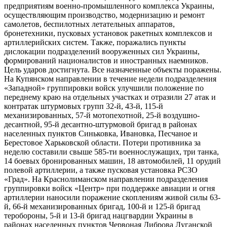
предприятиям военно-​промышленного комплекса Украины,
осуществляющим производство, модернизацию и ремонт
самолетов, беспилотных летательных аппаратов,
бронетехники, пусковых установок ракетных комплексов и
артиллерийских систем. Также, поражались пункты
дислокации подразделений вооруженных сил Украины,
формирований националистов и иностранных наемников.
Цель ударов достигнута. Все назначенные объекты поражены.
На Купянском направлении в течение недели подразделения
«Западной» группировки войск улучшили положение по
переднему краю на отдельных участках и отразили 27 атак и
контратак штурмовых групп 32-й, 43-й, 115-й
механизированных, 57-й мотопехотной, 25-й воздушно-​
десантной, 95-й десантно-​штурмовой бригад в районах
населенных пунктов Синьковка, Ивановка, Песчаное и
Берестовое Харьковской области. Потери противника за
неделю составили свыше 585-ти военнослужащих, три танка,
14 боевых бронированных машин, 18 автомобилей, 11 орудий
полевой артиллерии, а также пусковая установка РСЗО
«Град». На Краснолиманском направлении подразделения
группировки войск «Центр» при поддержке авиации и огня
артиллерии наносили поражение скоплениям живой силы 63-
й, 66-й механизированных бригад, 100-й и 125-й бригад
теробороны, 5-й и 13-й бригад нацгвардии Украины в
районах населенных пунктов Червоная Диброва Луганской