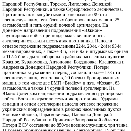
Народной Республики, Торское, Ямполовка Донецкой
Народной Республики, а также Серебрянского лесничества.
Противник потерял убитыми и ранеными до 995-ти
военнослужащих, пять боевых бронированных машин, 25
автомобилей и пять орудий полевой артиллерии. На
Донецком направлении подразделения «Южной»
группировки войск при поддержке авиации и огня
артиллерии отразили шесть атак противника. Нанесли
огневое поражение подразделениям 22-й, 28-й, 42-й и 93-й
механизированных, а также 3-й, 5-й и 92-й штурмовых бригад
и 112-й бригады теробороны в районах населенных пунктов
Красное, Курдюмовка, Антоновка, Богдановка, Клещеевка и
Андреевка Донецкой Народной Республики. Потери
противника за указанный период составили более 1785-ти
военнослужащих, пять танков, 20 боевых бронированных
машин, в том числе две БМП «Bradley» и пять «Козак», 63
автомобиля, а также 14 орудий полевой артиллерии. На
Южно-​Донецком направлении подразделения группировки
войск «Восток» отразили семь атак противника. Ударами
авиации и огнем артиллерии нанесли огневое поражение
украинским подразделениям в районах населенных пуктов
Новомихайловка, Парасковиевка, Павловка Донецкой
Народной Республики и Приютное Запорожской области.
Потери ВСУ составили до 850-ти военнослужащих, три танка,
11 боевых бронированных машин, 22 автомобиля, 15 орудий