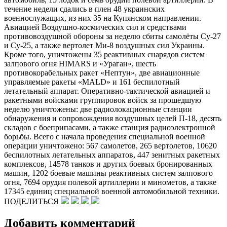
течение недели сдались в плен 48 украинских
военнослужащих, из них 35 на Купянском направлении.
Авиацией Воздушно-​космических сил и средствами
противовоздушной обороны за неделю сбиты самолёты Су-27
и Су-25, а также вертолет Ми-8 воздушных сил Украины.
Кроме того, уничтожены 35 реактивных снарядов систем
залпового огня HIMARS и «Ураган», шесть
противокорабельных ракет «Нептун», две авиационные
управляемые ракеты «MALD» и 161 беспилотный
летательный аппарат. Оперативно-​тактической авиацией и
ракетными войсками группировок войск за прошедшую
неделю уничтожены: две радиолокационные станции
обнаружения и сопровождения воздушных целей П-18, десять
складов с боеприпасами, а также станция радиоэлектронной
борьбы. Всего с начала проведения специальной военной
операции уничтожено: 567 самолетов, 265 вертолетов, 10620
беспилотных летательных аппаратов, 447 зенитных ракетных
комплексов, 14578 танков и других боевых бронированных
машин, 1202 боевые машины реактивных систем залпового
огня, 7694 орудия полевой артиллерии и минометов, а также
17345 единиц специальной военной автомобильной техники.
ПОДЕЛИТЬСЯ
Добавить комментарий