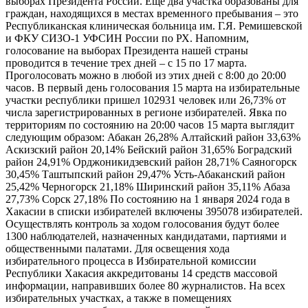
выборах Президента России. Еще два участка образованы для
граждан, находящихся в местах временного пребывания – это
Республиканская клиническая больница им. Г.Я. Ремишевской
и ФКУ СИЗО-1 УФСИН России по РХ. Напомним,
голосование на выборах Президента нашей страны
проводится в течение трех дней – с 15 по 17 марта.
Проголосовать можно в любой из этих дней с 8:00 до 20:00
часов. В первый день голосования 15 марта на избирательные
участки республики пришел 102931 человек или 26,73% от
числа зарегистрированных в регионе избирателей. Явка по
территориям по состоянию на 20:00 часов 15 марта выглядит
следующим образом: Абакан 26,28% Алтайский район 33,63%
Аскизский район 20,14% Бейский район 31,65% Боградский
район 24,91% Орджоникидзевский район 28,71% Саяногорск
30,45% Таштыпский район 29,47% Усть-Абаканский район
25,42% Черногорск 21,18% Ширинский район 35,11% Абаза
27,73% Сорск 27,18% По состоянию на 1 января 2024 года в
Хакасии в списки избирателей включены 395078 избирателей.
Осуществлять контроль за ходом голосования будут более
1300 наблюдателей, назначенных кандидатами, партиями и
общественными палатами. Для освещения хода
избирательного процесса в Избирательной комиссии
Республики Хакасия аккредитованы 14 средств массовой
информации, направивших более 80 журналистов. На всех
избирательных участках, а также в помещениях