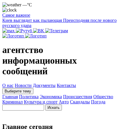
—°C
Самое важное
Киев выглядит как пылающая Преисподняя после нового
русского удара
агентство
информационных
сообщений
О нас
Новости
Документы
Контакты
Выберите тему
Главная
Политика
Экономика
Происшествия
Общество
Криминал
Культура и спорт
Авто
Скандалы
Погода
Главное сегодня