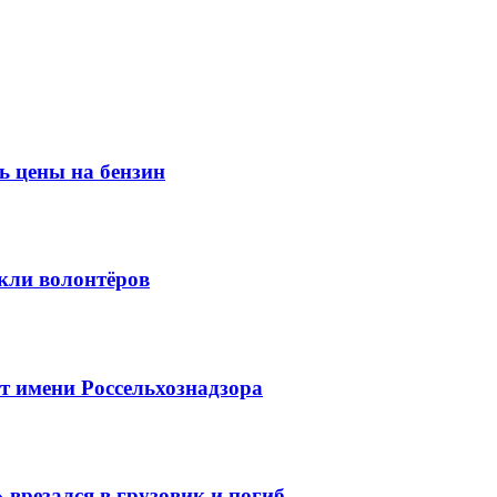
ь цены на бензин
кли волонтёров
 имени Россельхознадзора
 врезался в грузовик и погиб