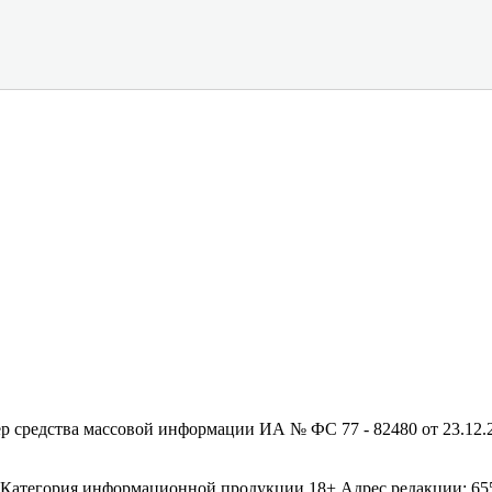
редства массовой информации ИА № ФС 77 - 82480 от 23.12.20
егория информационной продукции 18+ Адрес редакции: 655003