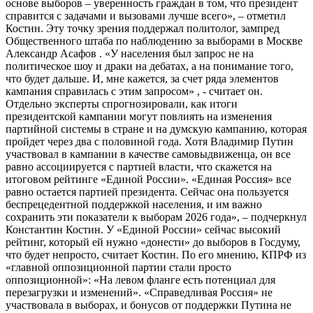
основе выборов – уверенность граждан в том, что президент
справится с задачами и вызовами лучше всего», – отметил
Костин. Эту точку зрения поддержал политолог, зампред
Общественного штаба по наблюдению за выборами в Москве
Александр Асафов . «У населения был запрос не на
политическое шоу и драки на дебатах, а на понимание того,
что будет дальше. И, мне кажется, за счет ряда элементов
кампания справилась с этим запросом» , - считает он.
Отдельно эксперты спрогнозировали, как итоги
президентской кампании могут повлиять на изменения
партийной системы в стране и на думскую кампанию, которая
пройдет через два с половиной года. Хотя Владимир Путин
участвовал в кампании в качестве самовыдвиженца, он все
равно ассоциируется с партией власти, что скажется на
итоговом рейтинге «Единой России». «Единая Россия» все
равно остается партией президента. Сейчас она пользуется
беспрецедентной поддержкой населения, и им важно
сохранить эти показатели к выборам 2026 года», – подчеркнул
Константин Костин. У «Единой России» сейчас высокий
рейтинг, который ей нужно «донести» до выборов в Госдуму,
что будет непросто, считает Костин. По его мнению, КПРФ из
«главной оппозиционной партии стали просто
оппозиционной»: «На левом фланге есть потенциал для
перезагрузки и изменений». «Справедливая Россия» не
участвовала в выборах, и бонусов от поддержки Путина не