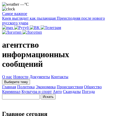
—°C
Самое важное
Киев выглядит как пылающая Преисподняя после нового
русского удара
агентство
информационных
сообщений
О нас
Новости
Документы
Контакты
Выберите тему
Главная
Политика
Экономика
Происшествия
Общество
Криминал
Культура и спорт
Авто
Скандалы
Погода
Главное сегодня