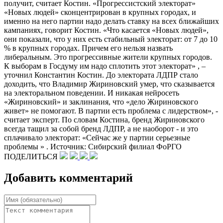
получит, считает Костин. «Прогрессистский электорат»
«Новых людей» сконцентрирован в крупных городах, и
именно на него партии надо делать ставку на всех ближайших
кампаниях, говорит Костин. «Что касается «Новых людей»,
они показали, что у них есть стабильный электорат: от 7 до 10
% в крупных городах. Причем его нельзя назвать
либеральным. Это прогрессивные жители крупных городов.
К выборам в Госдуму им надо сплотить этот электорат» , –
уточнил Константин Костин. До электората ЛДПР стало
доходить, что Владимир Жириновский умер, что сказывается
на электоральном поведении. И никакая нейросеть
«Жириновский» и заклинания, что «дело Жириновского
живет» не помогают. В партии есть проблема с лидерством», -
считает эксперт. По словам Костина, бренд Жириновского
всегда тащил за собой бренд ЛДПР, а не наоборот - и это
сплачивало электорат: «Сейчас же у партии серьезные
проблемы » . Источник: Сибирский филиал ФоРГО
ПОДЕЛИТЬСЯ
Добавить комментарий