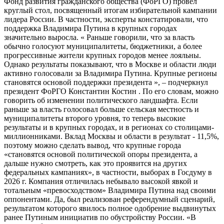
Фонд развития гражданского общества (ФоРГО) провел
круглый стол, посвященный итогам избирательной кампании
лидера России. В частности, эксперты констатировали, что
поддержка Владимира Путина в крупных городах
значительно выросла. « Раньше говорили, что за власть
обычно голосуют муниципалитеты, бюджетники, а более
прогрессивные жители крупных городов менее лояльны.
Однако результаты показывают, что в Москве и области люди
активно голосовали за Владимира Путина. Крупные регионы
становятся основой поддержки президента », – подчеркнул
президент ФоРГО Константин Костин . По его словам, можно
говорить об изменении политического ландшафта. Если
раньше за власть голосовал больше сельская местность и
муниципалитеты второго уровня, то теперь высокие
результаты и в крупных городах, и в регионах со столицами-
миллионниками. Вклад Москвы и области в результат - 11,5%,
поэтому можно сделать вывод, что крупные города
«становятся основой политической опоры президента, а
дальше нужно смотреть, как это проявится на других
федеральных кампаниях», в частности, выборах в Госдуму в
2026 г. Компания отличилась небывало высокой явкой и
тотальным «превосходством» Владимира Путина над своими
оппонентами. Да, был реализован референдумный сценарий,
результатом которого явилось полное одобрение выдвинутых
ранее Путиным инициатив по обустройству России. «В