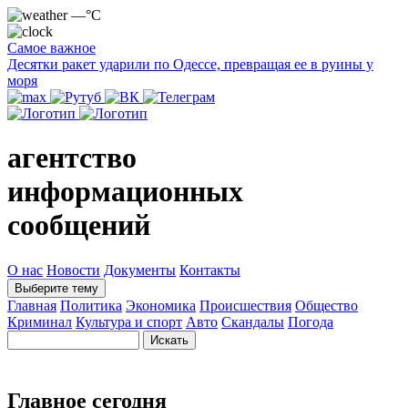
—°C
Самое важное
Десятки ракет ударили по Одессе, превращая ее в руины у
моря
агентство
информационных
сообщений
О нас
Новости
Документы
Контакты
Выберите тему
Главная
Политика
Экономика
Происшествия
Общество
Криминал
Культура и спорт
Авто
Скандалы
Погода
Главное сегодня