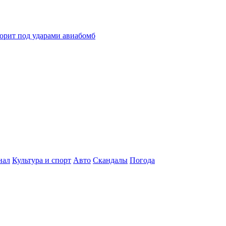
горит под ударами авиабомб
нал
Культура и спорт
Авто
Скандалы
Погода