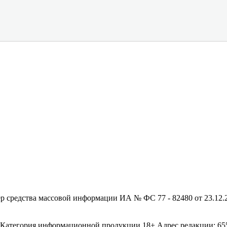
редства массовой информации ИА № ФС 77 - 82480 от 23.12.20
егория информационной продукции 18+ Адрес редакции: 655003