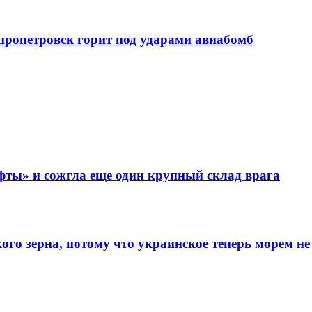
епропетровск горит под ударами авиабомб
фты» и сожгла еще один крупный склад врага
го зерна, потому что украинское теперь морем не