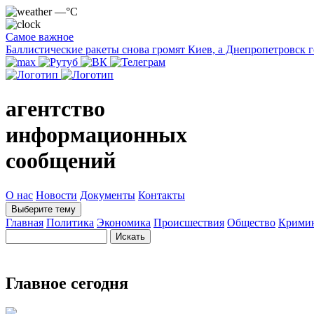
—°C
Самое важное
Баллистические ракеты снова громят Киев, а Днепропетровск 
агентство
информационных
сообщений
О нас
Новости
Документы
Контакты
Выберите тему
Главная
Политика
Экономика
Происшествия
Общество
Крими
Главное сегодня