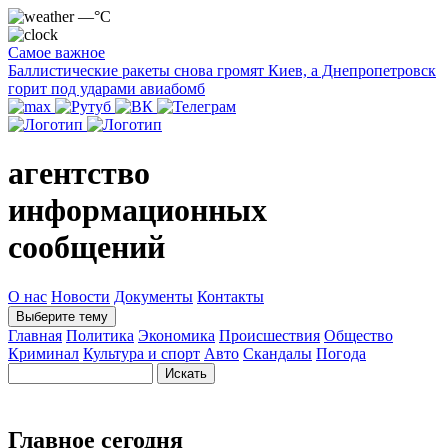
—°C
Самое важное
Баллистические ракеты снова громят Киев, а Днепропетровск
горит под ударами авиабомб
агентство
информационных
сообщений
О нас
Новости
Документы
Контакты
Выберите тему
Главная
Политика
Экономика
Происшествия
Общество
Криминал
Культура и спорт
Авто
Скандалы
Погода
Главное сегодня