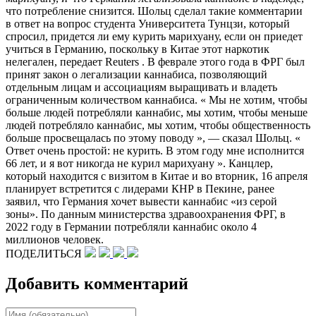
что потребление снизится. Шольц сделал такие комментарии
в ответ на вопрос студента Университета Тунцзи, который
спросил, придется ли ему курить марихуану, если он приедет
учиться в Германию, поскольку в Китае этот наркотик
нелегален, передает Reuters . В феврале этого года в ФРГ был
принят закон о легализации каннабиса, позволяющий
отдельным лицам и ассоциациям выращивать и владеть
ограниченным количеством каннабиса. « Мы не хотим, чтобы
больше людей потребляли каннабис, мы хотим, чтобы меньше
людей потребляло каннабис, мы хотим, чтобы общественность
больше просвещалась по этому поводу », — сказал Шольц. «
Ответ очень простой: не курить. В этом году мне исполнится
66 лет, и я вот никогда не курил марихуану ». Канцлер,
который находится с визитом в Китае и во вторник, 16 апреля
планирует встретится с лидерами КНР в Пекине, ранее
заявил, что Германия хочет вывести каннабис «из серой
зоны». По данным министерства здравоохранения ФРГ, в
2022 году в Германии потребляли каннабис около 4
миллионов человек.
ПОДЕЛИТЬСЯ
Добавить комментарий