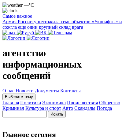
—°C
Самое важное
Армия России уничтожила семь объектов «Укрнафты» и
сожгла еще один крупный склад врага
агентство
информационных
сообщений
О нас
Новости
Документы
Контакты
Выберите тему
Главная
Политика
Экономика
Происшествия
Общество
Криминал
Культура и спорт
Авто
Скандалы
Погода
Главное сегодня