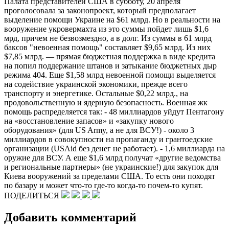
Палата представителей США в субботу, 20 апреля
проголосовала за законопроект, который предполагает
выделение помощи Украине на $61 млрд. Но в реальности на
вооружение укровермахта из это суммы пойдет лишь $1,6
мрд, причем не безвозмездно, а в долг. Из суммы в 61 млрд
баксов "невоенная помощь" составляет $9,65 млрд. Из них
$7,85 млрд. — прямая бюджетная поддержка в виде кредита
на попил поддержание штанов и затыкание бюджетных дыр
режима 404. Еще $1,58 млрд невоенной помощи выделяется
на содействие украинской экономики, прежде всего
транспорту и энергетике. Остальные $0,22 млрд., на
продовольственную и ядерную безопасность. Военная жк
помощь распределяется так: - 48 миллиардов уйдут Пентагону
на «восстановление запасов» и «закупку нового
оборудования» (для US Army, а не для ВСУ!) - около 3
миллиардов в совокупности на пропаганду и грантоедские
организации (USAid без денег не работает). - 1,6 миллиарда на
оружие для ВСУ. А еще $1,6 млрд получат «другие ведомства
и региональные партнеры» (не украинские!) для закупок для
Киева вооружений за пределами США. То есть они походят
по базару и может что-то где-то когда-то почем-то купят.
ПОДЕЛИТЬСЯ
Добавить комментарий