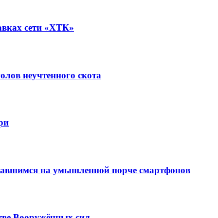
авках сети «ХТК»
олов неучтенного скота
ри
вавшимся на умышленной порче смартфонов
тве Вооружённых сил