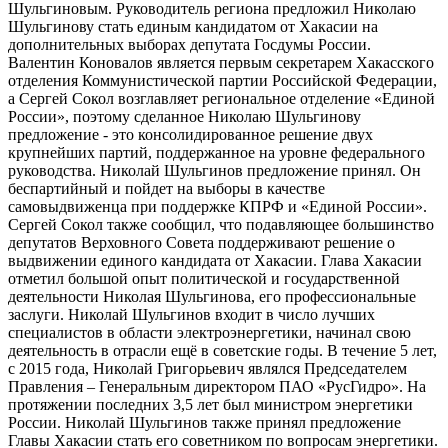
Шульгиновым. Руководитель региона предложил Николаю
Шульгинову стать единым кандидатом от Хакасии на
дополнительных выборах депутата Госдумы России.
Валентин Коновалов является первым секретарем Хакасского
отделения Коммунистической партии Российской Федерации,
а Сергей Сокол возглавляет региональное отделение «Единой
России», поэтому сделанное Николаю Шульгинову
предложение - это консолидированное решение двух
крупнейших партий, поддержанное на уровне федерального
руководства. Николай Шульгинов предложение принял. Он
беспартийный и пойдет на выборы в качестве
самовыдвиженца при поддержке КПРФ и «Единой России».
Сергей Сокол также сообщил, что подавляющее большинство
депутатов Верховного Совета поддерживают решение о
выдвижении единого кандидата от Хакасии. Глава Хакасии
отметил большой опыт политической и государственной
деятельности Николая Шульгинова, его профессиональные
заслуги. Николай Шульгинов входит в число лучших
специалистов в области электроэнергетики, начинал свою
деятельность в отрасли ещё в советские годы. В течение 5 лет,
с 2015 года, Николай Григорьевич являлся Председателем
Правления – Генеральным директором ПАО «РусГидро». На
протяжении последних 3,5 лет был министром энергетики
России. Николай Шульгинов также принял предложение
Главы Хакасии стать его советником по вопросам энергетики.