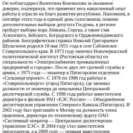
Он поблагодарил Валентина Коновалова за оказанное
доверие, подчеркнув, что применит весь накопленный опыт
работы в отрасли на благо развития республики. Напомним, в
сентябре этого года в единый день голосования, помимо
дополнительных выборов депутата Госдумы, в регионе
пройдут выборы мэра Абакана, Сорска, а также глав
Аскизского, Бейского, Боградского и Орджоникидзевского
районов. Биографическая справка Николай Григорьевич
Шульгинов родился 18 мая 1951 года в селе Саблинское
Ставропольского края. В 1973 году окончил Новочеркасский
политехнический институт (Ростовская область) по
специальности «Электроснабжение промышленных
предприятий и городов». После двух лет срочной службы в
армии, с 1975 года — инженер в Пятигорском отделении
«Сельэнергопроект». С 1976 по 1998 год работал в
«Ставропольэнерго» (город Пятигорск), где занимал
должности от инженера до начальника Центральной
диспетчерской службы. С 1998 года работал заместителем
директора в филиале РАО «ЕЭС России» — Объединённом
диспетчерском управлении Северного Кавказа (Пятигорск). В
2002 году был приглашён в Москву на должность члена
правления, директора по техническому аудиту ОАО
«Системный оператор — Центральное диспетчерское
управление ЕЭС». В 2004 году стал заместителем
председателя, а в 2009 году — первым заместителем