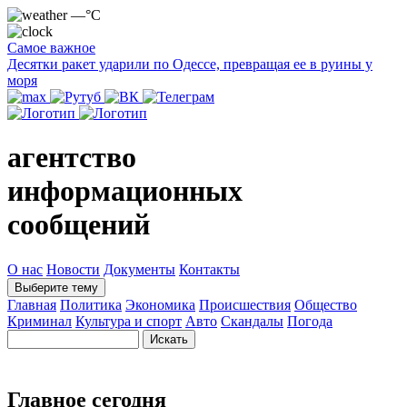
—°C
Самое важное
Десятки ракет ударили по Одессе, превращая ее в руины у
моря
агентство
информационных
сообщений
О нас
Новости
Документы
Контакты
Выберите тему
Главная
Политика
Экономика
Происшествия
Общество
Криминал
Культура и спорт
Авто
Скандалы
Погода
Главное сегодня