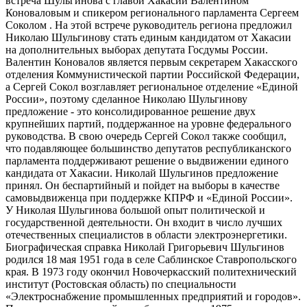
встреча Шульгинова с главой Хакасии Валентином
Коноваловым и спикером регионального парламента Сергеем
Соколом . На этой встрече руководитель региона предложил
Николаю Шульгинову стать единым кандидатом от Хакасии
на дополнительных выборах депутата Госдумы России.
Валентин Коновалов является первым секретарем Хакасского
отделения Коммунистической партии Российской Федерации,
а Сергей Сокол возглавляет региональное отделение «Единой
России», поэтому сделанное Николаю Шульгинову
предложение - это консолидированное решение двух
крупнейших партий, поддержанное на уровне федерального
руководства. В свою очередь Сергей Сокол также сообщил,
что подавляющее большинство депутатов республиканского
парламента поддерживают решение о выдвижении единого
кандидата от Хакасии. Николай Шульгинов предложение
принял. Он беспартийный и пойдет на выборы в качестве
самовыдвиженца при поддержке КПРФ и «Единой России».
У Николая Шульгинова большой опыт политической и
государственной деятельности. Он входит в число лучших
отечественных специалистов в области электроэнергетики.
Биографическая справка Николай Григорьевич Шульгинов
родился 18 мая 1951 года в селе Саблинское Ставропольского
края. В 1973 году окончил Новочеркасский политехнический
институт (Ростовская область) по специальности
«Электроснабжение промышленных предприятий и городов».