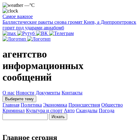
—°C
Самое важное
Баллистические ракеты снова громят Киев, а Днепропетровск
горит под ударами авиабомб
агентство
информационных
сообщений
О нас
Новости
Документы
Контакты
Выберите тему
Главная
Политика
Экономика
Происшествия
Общество
Криминал
Культура и спорт
Авто
Скандалы
Погода
Главное сегодня