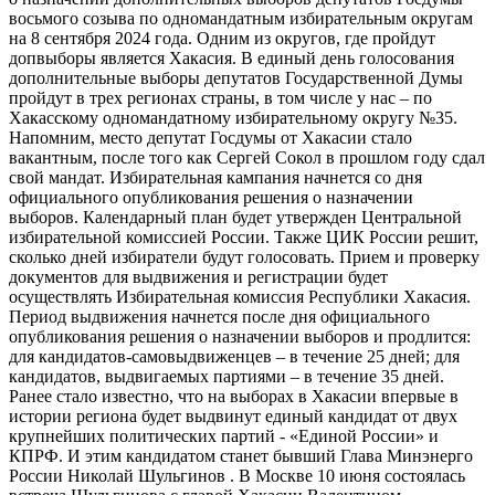
восьмого созыва по одномандатным избирательным округам
на 8 сентября 2024 года. Одним из округов, где пройдут
допвыборы является Хакасия. В единый день голосования
дополнительные выборы депутатов Государственной Думы
пройдут в трех регионах страны, в том числе у нас – по
Хакасскому одномандатному избирательному округу №35.
Напомним, место депутат Госдумы от Хакасии стало
вакантным, после того как Сергей Сокол в прошлом году сдал
свой мандат. Избирательная кампания начнется со дня
официального опубликования решения о назначении
выборов. Календарный план будет утвержден Центральной
избирательной комиссией России. Также ЦИК России решит,
сколько дней избиратели будут голосовать. Прием и проверку
документов для выдвижения и регистрации будет
осуществлять Избирательная комиссия Республики Хакасия.
Период выдвижения начнется после дня официального
опубликования решения о назначении выборов и продлится:
для кандидатов-самовыдвиженцев – в течение 25 дней; для
кандидатов, выдвигаемых партиями – в течение 35 дней.
Ранее стало известно, что на выборах в Хакасии впервые в
истории региона будет выдвинут единый кандидат от двух
крупнейших политических партий - «Единой России» и
КПРФ. И этим кандидатом станет бывший Глава Минэнерго
России Николай Шульгинов . В Москве 10 июня состоялась