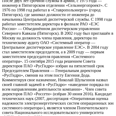
После двух лет срочной службы в армии, с 1975 года —
инженер в Пятигорском отделении «Сельэнергопроект». С
1976 по 1998 год работал в «Ставропольэнерго» (город
Пятигорск), где занимал должности от инженера до
начальника Центральной диспетчерской службы. С 1998 года
работал заместителем директора в филиале РАО «ЕЭС
России» — Объединённом диспетчерском управлении
Северного Кавказа (Пятигорск). В 2002 году был приглашён в
Москву на должность члена правления, директора по
техническому аудиту ОАО «Системный оператор —
Центральное диспетчерское управление ЕЭС». В 2004 году
стал заместителем председателя, а в 2009 году — первым
заместителем председателя правления «Системного
оператора». 15 сентября 2015 года решением Совета
директоров ПАО «РусГидро» избран на пятилетний срок
Председателем Правления — Генеральным директором
«РусГидро», сменив на этом посту Евгения Дода.
Комментируя свое назначение, Николай Шульгинов назвал
своей главной задачей в «РусГидро» «наведение порядка по
всем направлениям деятельности компании» . Член совета
директоров ПАО «Россети» (избран 30 июня 2016). Кандидат
технических наук (2007, диссертация «Оперативная оценка
надежности электроэнергетических систем операционных зон
системного оператора»), является членом Попечительского
совета Национального исследовательского университета