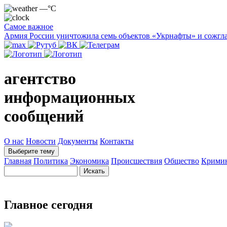
—°C
Самое важное
Армия России уничтожила семь объектов «Укрнафты» и сожгла
агентство
информационных
сообщений
О нас
Новости
Документы
Контакты
Выберите тему
Главная
Политика
Экономика
Происшествия
Общество
Крими
Главное сегодня