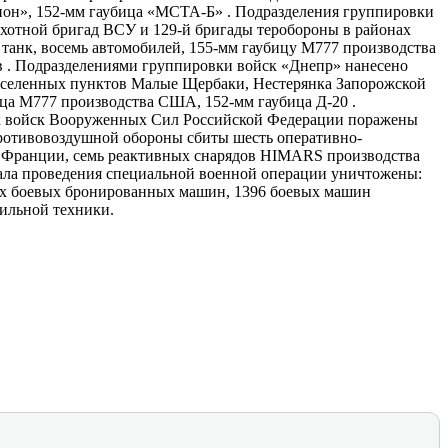
ион», 152-мм гаубица «МСТА-​Б» . Подразделения группировки
ехотной бригад ВСУ и 129-й бригады теробороны в районах
танк, восемь автомобилей, 155-мм гаубицу М777 производства
в . Подразделениями группировки войск «Днепр» нанесено
населенных пунктов Малые Щербаки, Нестерянка Запорожской
ица М777 производства США, 152-мм гаубица Д-20 .
ок войск Вооруженных Сил Российской Федерации поражены
противовоздушной обороны сбиты шесть оперативно-​
 Франции, семь реактивных снарядов HIMARS производства
чала проведения специальной военной операции уничтожены:
угих боевых бронированных машин, 1396 боевых машин
бильной техники.