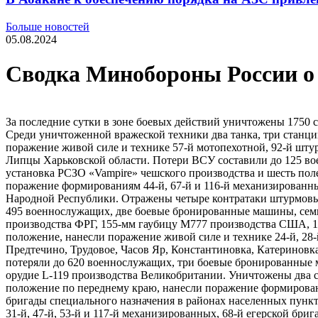
Больше новостей
05.08.2024
Сводка Минобороны России о 
За последние сутки в зоне боевых действий уничтожены 1750
Среди уничтоженной вражеской техники два танка, три станци
поражение живой силе и технике 57-й мотопехотной, 92-й шту
Липцы Харьковской области. Потери ВСУ составили до 125 во
установка РСЗО «Vampire» чешского производства и шесть пол
поражение формированиям 44-й, 67-й и 116-й механизированн
Народной Республики. Отражены четыре контратаки штурмовых
495 военнослужащих, две боевые бронированные машины, семь 
производства ФРГ, 155-мм гаубицу М777 производства США, 1
положение, нанесли поражение живой силе и технике 24-й, 28
Предтечино, Трудовое, Часов Яр, Константиновка, Катеринов
потеряли до 620 военнослужащих, три боевые бронированные
орудие L-119 производства Великобритании. Уничтожены два 
положение по переднему краю, нанесли поражение формирования
бригады специального назначения в районах населенных пунк
31-й, 47-й, 53-й и 117-й механизированных, 68-й егерской б