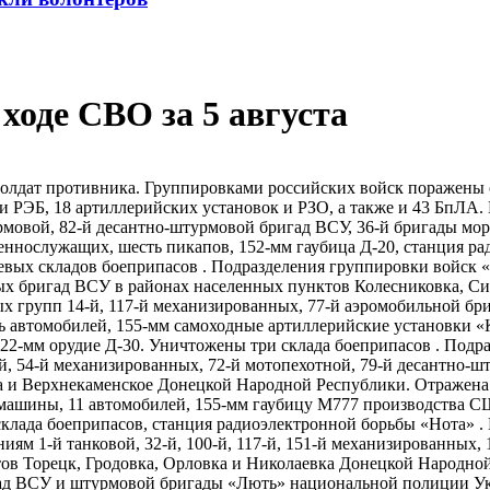
ходе СВО за 5 августа
 солдат противника. Группировками российских войск поражены
и РЭБ, 18 артиллерийских установок и РЗО, а также и 43 БпЛА
рмовой, 82-й десантно-​штурмовой бригад ВСУ, 36-й бригады мо
еннослужащих, шесть пикапов, 152-мм гаубица Д-20, станция р
евых складов боеприпасов . Подразделения группировки войск 
ых бригад ВСУ в районах населенных пунктов Колесниковка, Си
 групп 14-й, 117-й механизированных, 77-й аэромобильной бри
автомобилей, 155-мм самоходные артиллерийские установки «Kra
22-мм орудие Д-30. Уничтожены три склада боеприпасов . Под
-й, 54-й механизированных, 72-й мотопехотной, 79-й десантно-
ка и Верхнекаменское Донецкой Народной Республики. Отражен
 машины, 11 автомобилей, 155-мм гаубицу М777 производства 
склада боеприпасов, станция радиоэлектронной борьбы «Нота» 
м 1-й танковой, 32-й, 100-й, 117-й, 151-й механизированных, 1
тов Торецк, Гродовка, Орловка и Николаевка Донецкой Народно
ригад ВСУ и штурмовой бригады «Лють» национальной полиции У