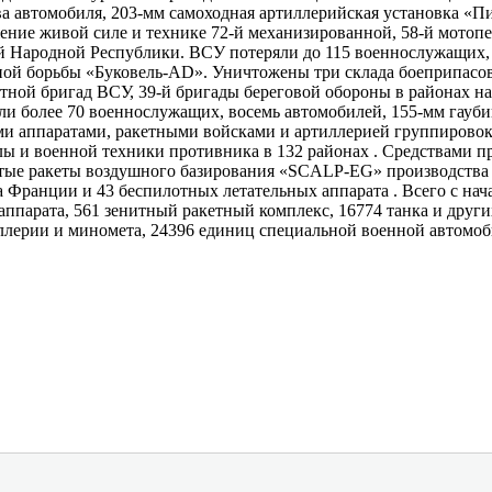
а автомобиля, 203-мм самоходная артиллерийская установка «П
ение живой силе и технике 72-й механизированной, 58-й мотоп
й Народной Республики. ВСУ потеряли до 115 военнослужащих, 
ой борьбы «Буковель-​AD». Уничтожены три склада боеприпасо
отной бригад ВСУ, 39-й бригады береговой обороны в районах 
ли более 70 военнослужащих, восемь автомобилей, 155-мм гауб
ыми аппаратами, ракетными войсками и артиллерией группиров
илы и военной техники противника в 132 районах . Средствами 
ые ракеты воздушного базирования «SCALP-​EG» производства
Франции и 43 беспилотных летательных аппарата . Всего с на
х аппарата, 561 зенитный ракетный комплекс, 16774 танка и др
иллерии и миномета, 24396 единиц специальной военной автомо