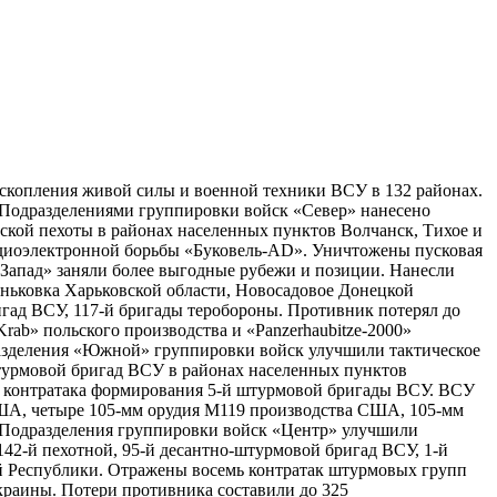
 скопления живой силы и военной техники ВСУ в 132 районах.
. Подразделениями группировки войск «Север» нанесено
рской пехоты в районах населенных пунктов Волчанск, Тихое и
адиоэлектронной борьбы «Буковель-​AD». Уничтожены пусковая
«Запад» заняли более выгодные рубежи и позиции. Нанесли
ньковка Харьковской области, Новосадовое Донецкой
гад ВСУ, 117-й бригады теробороны. Противник потерял до
b» польского производства и «Panzerhaubitze-​2000»
разделения «Южной» группировки войск улучшили тактическое
​штурмовой бригад ВСУ в районах населенных пунктов
а контратака формирования 5-й штурмовой бригады ВСУ. ВСУ
США, четыре 105-мм орудия М119 производства США, 105-мм
. Подразделения группировки войск «Центр» улучшили
42-й пехотной, 95-й десантно-​штурмовой бригад ВСУ, 1-й
й Республики. Отражены восемь контратак штурмовых групп
краины. Потери противника составили до 325