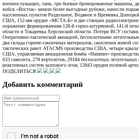
военнослужащих, танк, три боевые бронированные машины, дв
войск «Восток» заняли более выгодные рубежи, нанесли пораж
населенных пунктов Раздольное, Водяное и Времевка Донецко
США, 152-мм орудие «МСТА-​Б» и две станции радиоэлектронн
поражение формированиям 128-й горно-​штурмовой, 141-й пех
области и Токаревка Херсонской области. Потери ВСУ состави
Оперативно-​тактической авиацией, беспилотными летательн
два склада горюче-​смазочных материалов, скопления живой с
тактических ракет ATACMS производства США, четыре крылат
США, управляемая авиационная бомба «Hammer» производства 
633 самолета, 278 вертолетов, 29184 беспилотных летательны
реактивных систем залпового огня, 12843 орудия полевой арт
ПОДЕЛИТЬСЯ
Добавить комментарий