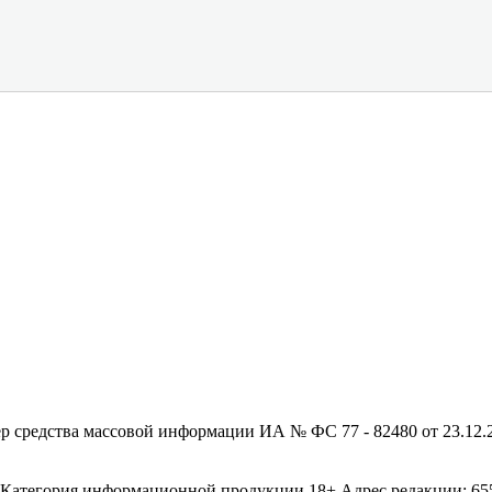
редства массовой информации ИА № ФС 77 - 82480 от 23.12.20
егория информационной продукции 18+ Адрес редакции: 655003