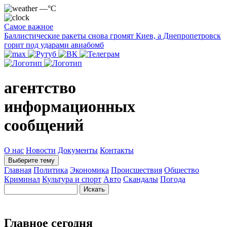
—°C
Самое важное
Баллистические ракеты снова громят Киев, а Днепропетровск
горит под ударами авиабомб
агентство
информационных
сообщений
О нас
Новости
Документы
Контакты
Выберите тему
Главная
Политика
Экономика
Происшествия
Общество
Криминал
Культура и спорт
Авто
Скандалы
Погода
Главное сегодня