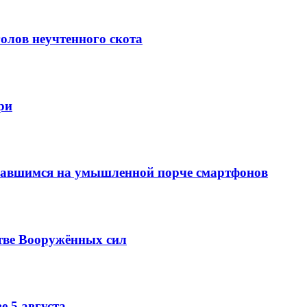
олов неучтенного скота
ри
вавшимся на умышленной порче смартфонов
тве Вооружённых сил
е 5 августа