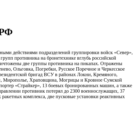
 РФ
ыми действиями подразделений группировки войск «Север»,
групп противника на бронетехнике вглубь российской
ничтожены две группы противника на пикапах. Отражены
нево, Ольговка, Погребки, Русское Поречное и Черкесское
резидентской бригад ВСУ в районах Локни, Кремяного,
ки, Мирополье, Храповщина, Могрицы и Кровное Сумской
спортер «Страйкер», 13 боевых бронированных машин, а также
аправлении противник потерял до 2300 военнослужащих, 37
х ракетных комплекса, две пусковые установки реактивных