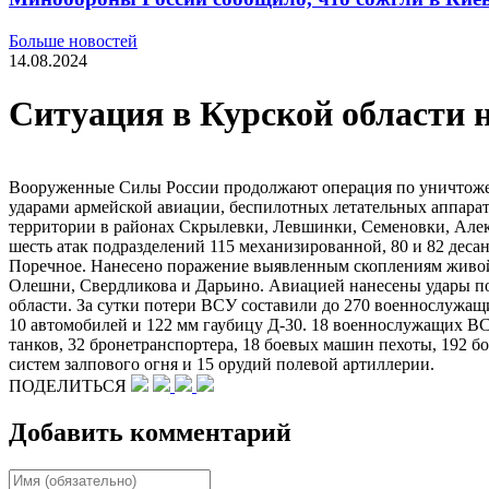
Больше новостей
14.08.2024
Ситуация в Курской области 
Вооруженные Силы России продолжают операция по уничтоже
ударами армейской авиации, беспилотных летательных аппара
территории в районах Скрылевки, Левшинки, Семеновки, Але
шесть атак подразделений 115 механизированной, 80 и 82 дес
Поречное. Нанесено поражение выявленным скоплениям живой 
Олешни, Свердликова и Дарьино. Авиацией нанесены удары п
области. За сутки потери ВСУ составили до 270 военнослужащи
10 автомобилей и 122 мм гаубицу Д-30. 18 военнослужащих ВС
танков, 32 бронетранспортера, 18 боевых машин пехоты, 192 
систем залпового огня и 15 орудий полевой артиллерии.
ПОДЕЛИТЬСЯ
Добавить комментарий