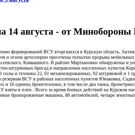
на 14 августа - от Минобороны
нию формирований ВСУ вторгшихся в Курскую область. Активн
тов и огнем артиллерии пресечены попытки прорыва мобильных 
ксеевского, Камышного. В районе Мартыновки обнаружены и у
антно-штурмовых бригад в направлении населенных пунктов Коре
силы и техники 22, 61 механизированных, 92 штурмовой и 1 п
о резервам ВСУ в районах населенных пунктов Юнаковка, Сад
х и 16 единиц бронетехники, в том числе два танка, бронетран
У взяты в плен . Всего за время боевых действий на Курском н
боевые бронированные машины, 88 автомобилей, четыре зенитны