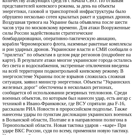
количеству атакующих средств с начала СВО. По отзывам
представителей киевского режима, за день на объекты
энергетики, газовой и транспортной инфраструктуры было
обрушено несколько сотен крылатых ракет и ударных дронов.
Воздушная тревога на Украине была объявлена после шести
часов утра по московскому времени. Для атаки Вооруженные
силы России задействовали стратегические
бомбардировщики, оперативно-тактическую авиацию,
корабли Черноморского флота, наземные ракетные комплексы
и рои ударных дронов. Украинские власти и СМИ сообщали о
"прилетах" по объектам в целом ряде регионов (подробнее на
карте). В результате атаки многие украинские города остались
без света и водоснабжения, экстренные отключения введены
на всей территории подконтрольной киевскому режиму. В
энергосистеме Украины после взрывов сложилась сложная
ситуация, заявил министр энергетики. Объекты "Украинских
железных дорог" обесточены в нескольких регионах,
сообщается об использовании резервных тепловозов. Среди
военных объектов, по которым был нанесен удар, есть ангар с
техникой в Ивано-​Франковске, где ВСУ спрятали два F-16,
рассказали РИА Новости в пророссийском подполье. Также
нанесены удары по пунктам дислокации украинских военных
в Волынской области, Полтаве и в направлении полигона в
Тернопольской области. Новая тактика ударов - «каре» При
ударе ВКС России, судя по всему, применяли новую тактику.