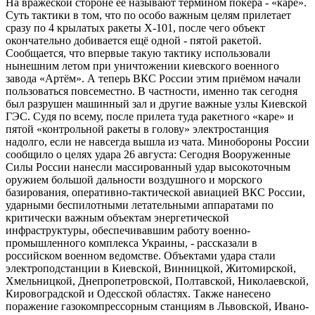
На вражеской стороне ее называют термином покера - «каре».
Суть тактики в том, что по особо важным целям прилетает
сразу по 4 крылатых ракеты Х-101, после чего объект
окончательно добивается ещё одной - пятой ракетой.
Сообщается, что впервые такую тактику использовали
нынешним летом при уничтожении киевского военного
завода «Артём». А теперь ВКС России этим приёмом начали
пользоваться повсеместно. В частности, именно так сегодня
был разрушен машинный зал и другие важные узлы Киевской
ГЭС. Судя по всему, после прилета туда ракетного «каре» и
пятой «контрольной ракеты в голову» электростанция
надолго, если не навсегда вышла из чата. Минобороны России
сообщило о целях удара 26 августа: Сегодня Вооруженные
Силы России нанесли массированный удар высокоточным
оружием большой дальности воздушного и морского
базирования, оперативно-тактической авиацией ВКС России,
ударными беспилотными летательными аппаратами по
критически важным объектам энергетической
инфраструктуры, обеспечивавшим работу военно-
промышленного комплекса Украины, - рассказали в
российском военном ведомстве. Объектами удара стали
электроподстанции в Киевской, Винницкой, Житомирской,
Хмельницкой, Днепропетровской, Полтавской, Николаевской,
Кировоградской и Одесской областях. Также нанесено
поражение газокомпрессорным станциям в Львовской, Ивано-