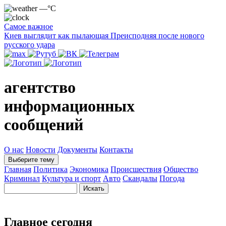
—°C
Самое важное
Киев выглядит как пылающая Преисподняя после нового
русского удара
агентство
информационных
сообщений
О нас
Новости
Документы
Контакты
Выберите тему
Главная
Политика
Экономика
Происшествия
Общество
Криминал
Культура и спорт
Авто
Скандалы
Погода
Главное сегодня