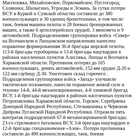
Масензовка, Михайловское, Первомайское, Пустогород,
Соляники, Шалыгино, Угроеды и Эсмань. За сутки потери
ВСУ в Куркой и Сумской областях составили до 380
военнослужащих и 30 единиц бронетехники, в том числе:
танк, боевая машина пехоты и 28 боевых бронированных
машин, а также 6 артиллерийских орудий, 3 миномета и 9
автомобилей. Подразделениями группировки войск «Север»
на Волчанском и Липцовском направлениях нанесено
поражение формированиям 36-й бригады морской пехоты,
113-й бригады теробороны и 13-й бригады нацгвардии в
районах населенных пунктов Алисовка, Липцы и Волчанск
Харьковской области. Противник потерял до 165
военнослужащих, девять автомобилей, 152-мм орудие Д-20 и
122-мм гаубицу Д-30. Уничтожен склад горючего .
Подразделения группировки войск «Запад» улучшили
тактическое положение, нанесли поражение живой силе и
технике 14-й, 44-й механизированных, 4-й танковой бригад
ВСУ, 1-й бригады нацгвардии в районах населенных пунктов
Петропавловка Харьковской области, Торское, Серебрянка
Донецкой Народной Республики, Стельмаховка и Червоная
Диброва Луганской Народной Республики. Отразили пять
контратак подразделений 67-й механизированной бригады,
23-го стрелкового батальона ВСУ, 3-й бригады нацгвардии и
12-й бригады спецназначения «Азов». Потери противника
составили до 490 военнослужащих, танк, боевая