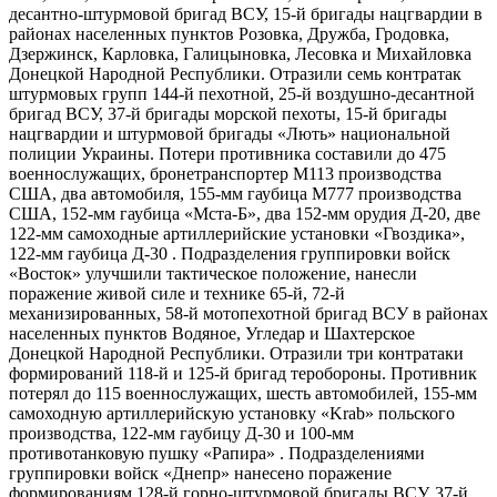
десантно-​штурмовой бригад ВСУ, 15-й бригады нацгвардии в
районах населенных пунктов Розовка, Дружба, Гродовка,
Дзержинск, Карловка, Галицыновка, Лесовка и Михайловка
Донецкой Народной Республики. Отразили семь контратак
штурмовых групп 144-й пехотной, 25-й воздушно-​десантной
бригад ВСУ, 37-й бригады морской пехоты, 15-й бригады
нацгвардии и штурмовой бригады «Лють» национальной
полиции Украины. Потери противника составили до 475
военнослужащих, бронетранспортер М113 производства
США, два автомобиля, 155-мм гаубица М777 производства
США, 152-мм гаубица «Мста-​Б», два 152-мм орудия Д-20, две
122-мм самоходные артиллерийские установки «Гвоздика»,
122-мм гаубица Д-30 . Подразделения группировки войск
«Восток» улучшили тактическое положение, нанесли
поражение живой силе и технике 65-й, 72-й
механизированных, 58-й мотопехотной бригад ВСУ в районах
населенных пунктов Водяное, Угледар и Шахтерское
Донецкой Народной Республики. Отразили три контратаки
формирований 118-й и 125-й бригад теробороны. Противник
потерял до 115 военнослужащих, шесть автомобилей, 155-мм
самоходную артиллерийскую установку «Krab» польского
производства, 122-мм гаубицу Д-30 и 100-мм
противотанковую пушку «Рапира» . Подразделениями
группировки войск «Днепр» нанесено поражение
формированиям 128-й горно-​штурмовой бригады ВСУ, 37-й