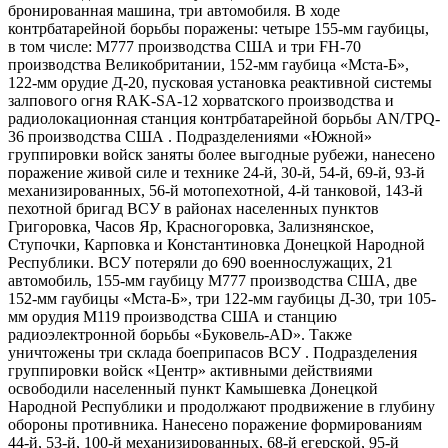
бронированная машина, три автомобиля. В ходе
контрбатарейной борьбы поражены: четыре 155-мм гаубицы,
в том числе: М777 производства США и три FH-70
производства Великобритании, 152-мм гаубица «Мста-​Б»,
122-мм орудие Д-20, пусковая установка реактивной системы
залпового огня RAK-​SA-12 хорватского производства и
радиолокационная станция контрбатарейной борьбы AN/TPQ-
36 производства США . Подразделениями «Южной»
группировки войск заняты более выгодные рубежи, нанесено
поражение живой силе и технике 24-й, 30-й, 54-й, 69-й, 93-й
механизированных, 56-й мотопехотной, 4-й танковой, 143-й
пехотной бригад ВСУ в районах населенных пунктов
Григоровка, Часов Яр, Красногоровка, Зализнянское,
Ступочки, Карповка и Константиновка Донецкой Народной
Республики. ВСУ потеряли до 690 военнослужащих, 21
автомобиль, 155-мм гаубицу М777 производства США, две
152-мм гаубицы «Мста-​Б», три 122-мм гаубицы Д-30, три 105-
мм орудия М119 производства США и станцию
радиоэлектронной борьбы «Буковель-​AD». Также
уничтожены три склада боеприпасов ВСУ . Подразделения
группировки войск «Центр» активными действиями
освободили населенный пункт Камышевка Донецкой
Народной Республики и продолжают продвижение в глубину
обороны противника. Нанесено поражение формированиям
44-й, 53-й, 100-й механизированных, 68-й егерской, 95-й