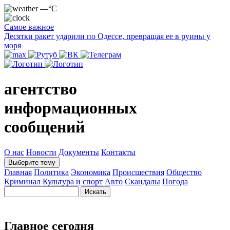
—°C
Самое важное
Десятки ракет ударили по Одессе, превращая ее в руины у
моря
агентство
информационных
сообщений
О нас
Новости
Документы
Контакты
Выберите тему
Главная
Политика
Экономика
Происшествия
Общество
Криминал
Культура и спорт
Авто
Скандалы
Погода
Главное сегодня