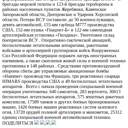
бригады морской пехоты и 123-й бригады теробороны в
районах населенных пунктов Жеребянки, Каменское
Запорожской области, Днепровское и Ударник Херсонской
области. Потери ВСУ составили: до 50 военнослужащих,
девять автомобилей, 155-мм гаубица М777 производства
США, 152-мм пушка «Гиацинт-​Б» и 122-мм самоходная
артиллерийская установка «Гвоздика». Уничтожен склад
боеприпасов ВСУ . Оперативно-​тактической авиацией,
беспилотными летательными аппаратами, ракетными
войсками и артиллерией группировок войск Вооруженных
Сил Российской Федерации поражен лагерь иностранных
наемников, а также скопления живой силы и военной техники
противника в 148 районах . Средствами противовоздушной
обороны сбиты две управляемые авиационные бомбы
«Hammer» производства Франции, три реактивных снаряда
HIMARS производства США и 49 беспилотных летательных
аппаратов . Всего с начала проведения специальной военной
операции уничтожены: 640 самолетов, 283 вертолета, 30613
беспилотных летательных аппаратов, 575 зенитных ракетных
комплексов, 17589 танков и других боевых бронированных
машин, 1426 боевых машин реактивных систем залпового
огня, 13720 орудий полевой артиллерии и минометов, 25312
единиц специальной военной автомобильной техники.
ПОДЕЛИТЬСЯ