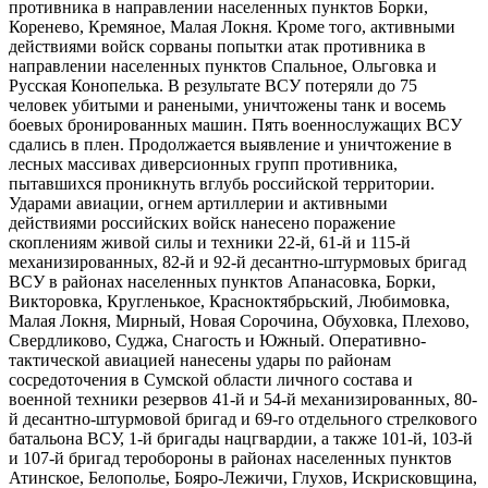
противника в направлении населенных пунктов Борки,
Коренево, Кремяное, Малая Локня. Кроме того, активными
действиями войск сорваны попытки атак противника в
направлении населенных пунктов Спальное, Ольговка и
Русская Конопелька. В результате ВСУ потеряли до 75
человек убитыми и ранеными, уничтожены танк и восемь
боевых бронированных машин. Пять военнослужащих ВСУ
сдались в плен. Продолжается выявление и уничтожение в
лесных массивах диверсионных групп противника,
пытавшихся проникнуть вглубь российской территории.
Ударами авиации, огнем артиллерии и активными
действиями российских войск нанесено поражение
скоплениям живой силы и техники 22-й, 61-й и 115-й
механизированных, 82-й и 92-й десантно-​штурмовых бригад
ВСУ в районах населенных пунктов Апанасовка, Борки,
Викторовка, Кругленькое, Красноктябрьский, Любимовка,
Малая Локня, Мирный, Новая Сорочина, Обуховка, Плехово,
Свердликово, Суджа, Снагость и Южный. Оперативно-​
тактической авиацией нанесены удары по районам
сосредоточения в Сумской области личного состава и
военной техники резервов 41-й и 54-й механизированных, 80-
й десантно-​штурмовой бригад и 69-го отдельного стрелкового
батальона ВСУ, 1-й бригады нацгвардии, а также 101-й, 103-й
и 107-й бригад теробороны в районах населенных пунктов
Атинское, Белополье, Бояро-​Лежичи, Глухов, Искрисковщина,