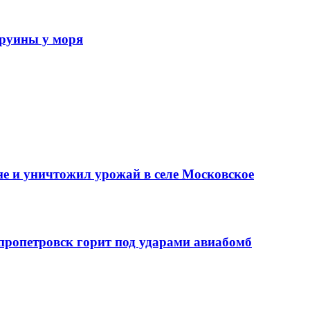
 руины у моря
е и уничтожил урожай в селе Московское
епропетровск горит под ударами авиабомб