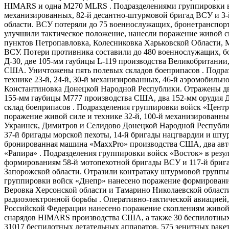
HIMARS и одна M270 MLRS . Подразделениями группировки во
механизированных, 82-й десантно-​штурмовой бригад ВСУ и 3
области. ВСУ потеряли до 75 военнослужащих, бронетранспорт
улучшили тактическое положение, нанесли поражение живой си
пунктов Петропавловка, Колесниковка Харьковской Области, 
ВСУ. Потери противника составили до 480 военнослужащих, бо
Д-30, две 105-мм гаубицы L-119 производства Великобритани
США. Уничтожены пять полевых складов боеприпасов . Подра
технике 23-й, 24-й, 30-й механизированных, 46-й аэромобильн
Константиновка Донецкой Народной Республики. Отражены две
155-мм гаубицы М777 производства США, два 152-мм орудия 
склад боеприпасов . Подразделения группировки войск «Цент
поражение живой силе и технике 32-й, 100-й механизированны
Украинск, Димитров и Селидово Донецкой Народной Республики
37-й бригады морской пехоты, 14-й бригады нацгвардии и шт
бронированная машина «MaxxPro» производства США, два автом
«Рапира» . Подразделения группировки войск «Восток» в рез
формированиям 58-й мотопехотной бригады ВСУ и 117-й бриг
Запорожской области. Отразили контратаку штурмовой группы
группировки войск «Днепр» нанесено поражение формирования
Веровка Херсонской области и Тамарино Николаевской области
радиоэлектронной борьбы . Оперативно-​тактической авиацие
Российской Федерации нанесено поражение скоплениям живой 
снарядов HIMARS производства США, а также 30 беспилотных л
31017 беспилотных летательных аппаратов, 575 зенитных рак