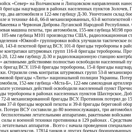
йск «Север» на Волчанском и Липцовском направлениях нанес
-й бригады нацгвардии в районах населенных пунктов Золочев, 
ер, два автомобиля и 122-мм гаубицу Д-30. Уничтожен склад бо
ле и технике 44-й, 66-й механизированных, 63-й мотопехотной
Макеевка и Червоная Диброва Луганской Народной Республики.
евая машина пехоты, три автомобиля, 155-мм гаубица М198 про
и, 105-мм гаубица М101 производства США, радиолокационная 
зделения «Южной» группировки войск улучшили тактическое по
ой, 143-й пехотной бригад ВСУ, 101-й бригады теробороны в рай
 контратаки штурмовых групп 116-й бригады теробороны. Прот
Д-20, 122-мм гаубицу Д-30 и радиолокационную станцию конт
р» активными действиями полностью освободили населенный пу
х бригад ВСУ, 119-й бригады теробороны, 15-й бригады нацгва
. Отразили семь контратак штурмовых групп 53-й механизирова
урмовой бригады «Лють» национальной полиции Украины. Потер
обиля, 152-мм гаубица «Мста-​Б», 122-мм самоходная артиллер
ультате успешных действий освободили населенный пункт Пречи
ады теробороны в районах населенных пунктов Шахтерское, До
 72-й механизированной бригады ВСУ. Противник потерял до 1
м 37-й бригады морской пехоты и 39-й бригады береговой обор
. Потери ВСУ составили до 80 военнослужащих, три автомобиля
й, беспилотными летательными аппаратами, ракетными войскам
силы и военной техники противника в 129 районах . Средствам
етательных аппаратов . Всего с начала проведения специальной
етных комплексов, 17814 танков и других боевых бронированны