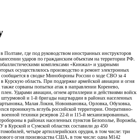
у
в Полтаве, где под руководством иностранных инструкторов
нанесении ударов по гражданским объектам на территории РФ.
аэробаллистическими комплексами «Кинжал» и ударными
оторых осуществлялось производство и ремонт электронных
 сообщается в сводке Минобороны России о ходе СВО за 4
в Курскую область. При поддержке армейской авиации и огня
 также сорваны попытки атак в направлении Коренево,
плен. Ударами авиации, огнем артиллерии и действиями войск
й штурмовой и 1-й бригады нацгвардии в районах населенных
артыновка, Малая Локня, Новоивановка, Орловка, Обуховка,
ся проникнуть вглубь российской территории. Оперативно-​
 военной техники резервов 22-й и 115-й механизированных,
 теробороны в районах населенных пунктов Белополье, Ворожба,
У в Курской и Сумской областях составили до 450
томобилей, четыре артиллерийских орудия, в том числе: три
пового огня производства США, в том числе: одна M142