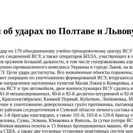
об ударах по Полтаве и Львов
дар по 179 объединенному учебно-​тренировочному центру ВСУ 
сех соединений ВСУ, а также операторов БПЛА, участвующих в 
чным оружием большой дальности, в том числе гиперзвуковыми 
онно-​промышленного комплекса Украины в городе Львов, на к
У. Цели удара достигнуты. Все назначенные объекты поражены,
жают операцию по уничтожению формирований ВСУ, вторгшихся 
в направлении населенных пунктов Малая Локня и Комаровка, а
на ВСУ и три автомобиля, двое военнослужащих ВСУ сдались в 
61-й механизированных, 80-й и 82-й десантно-​штурмовой и 92-
а, Краснооктябрьское, Княжий Первый, Кубаткин, Любимовка, М
ление и уничтожению диверсионных групп противника, пытающих
о районам сосредоточения в Сумской области личного состава и
и 1-й бригады нацгвардии, а также 101-й, 103-й и 129-й бригад
вловка, Сумы, Эсмань, Юнаковка и Ямполь. За сутки потери ВС
 боевая машина пехоты и 15 боевых бронированных машин, 40 ав
а США, а также две пусковые установки реактивных систем зал