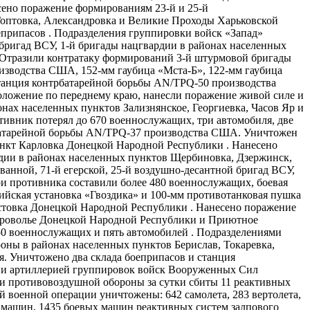
ено поражение формированиям 23-й и 25-й
Гоптовка, Александровка и Великие Проходы Харьковской
еприпасов . Подразделения группировки войск «Запад»
 бригад ВСУ, 1-й бригады нацгвардии в районах населенных
 Отразили контратаку формирований 3-й штурмовой бригады
изводства США, 152-мм гаубица «Мста-​Б», 122-мм гаубица
станция контрбатарейной борьбы AN/TPQ-50 производства
ложение по переднему краю, нанесли поражение живой силе и
онах населенных пунктов Зализнянское, Георгиевка, Часов Яр и
ивник потерял до 670 военнослужащих, три автомобиля, две
рбатарейной борьбы AN/TPQ-37 производства США. Уничтожен
нкт Карловка Донецкой Народной Республики . Нанесено
рдии в районах населенных пунктов Щербиновка, Дзержинск,
нной, 71-й егерской, 25-й воздушно-​десантной бригад ВСУ,
и противника составили более 480 военнослужащих, боевая
ийская установка «Гвоздика» и 100-мм противотанковая пушка
стовка Донецкой Народной Республики . Нанесено поражение
броволье Донецкой Народной Республики и Приютное
50 военнослужащих и пять автомобилей . Подразделениями
оны в районах населенных пунктов Берислав, Токаревка,
. Уничтожено два склада боеприпасов и станция
и и артиллерией группировок войск Вооруженных Сил
и противовоздушной обороны за сутки сбиты 11 реактивных
 военной операции уничтожены: 642 самолета, 283 вертолета,
х машин, 1435 боевых машин реактивных систем залпового