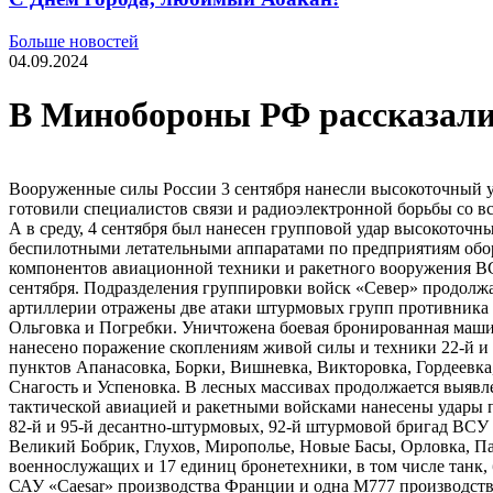
Больше новостей
04.09.2024
В Минобороны РФ рассказали 
Вооруженные силы России 3 сентября нанесли высокоточный у
готовили специалистов связи и радиоэлектронной борьбы со в
А в среду, 4 сентября был нанесен групповой удар высокото
беспилотными летательными аппаратами по предприятиям обор
компонентов авиационной техники и ракетного вооружения ВС
сентября. Подразделения группировки войск «Север» продол
артиллерии отражены две атаки штурмовых групп противника 
Ольговка и Погребки. Уничтожена боевая бронированная маши
нанесено поражение скоплениям живой силы и техники 22-й и 
пунктов Апанасовка, Борки, Вишневка, Викторовка, Гордеевк
Снагость и Успеновка. В лесных массивах продолжается выяв
тактической авиацией и ракетными войсками нанесены удары п
82-й и 95-й десантно-​штурмовых, 92-й штурмовой бригад ВСУ 
Великий Бобрик, Глухов, Мирополье, Новые Басы, Орловка, Па
военнослужащих и 17 единиц бронетехники, в том числе танк,
САУ «Caesar» производства Франции и одна М777 производств