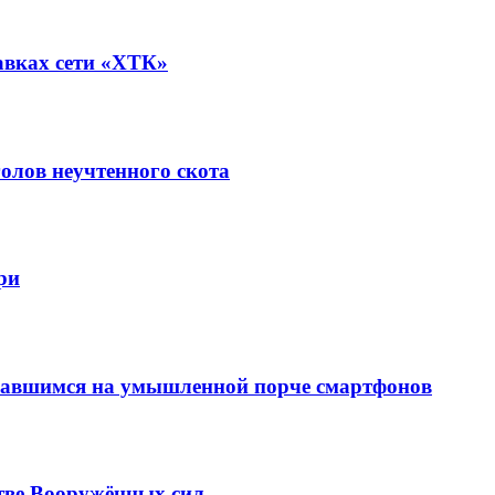
авках сети «ХТК»
олов неучтенного скота
ри
вавшимся на умышленной порче смартфонов
тве Вооружённых сил