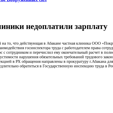
линики недоплатили зарплату
 на то, что действующая в Абакане частная клиника ООО «Покр
заимодействия госинспектора труда с работодателем права сотр
ос с сотрудником и перечислил ему окончательный расчет в по
стимости нарушения обязательных требований трудового закон
кцией в РХ обращения направлены в прокуратуру г.Абакана для
едлительно обратиться в Государственную инспекцию труда в Р