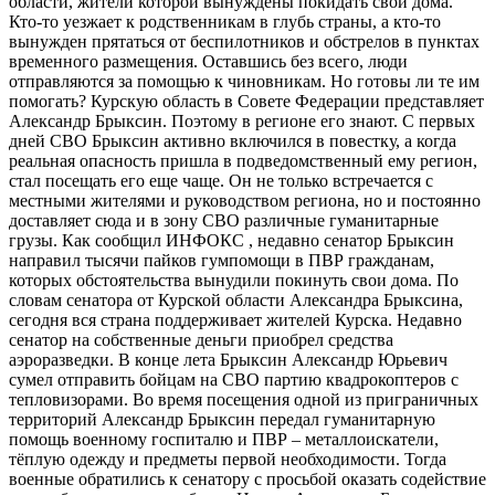
области, жители которой вынуждены покидать свои дома.
Кто-то уезжает к родственникам в глубь страны, а кто-то
вынужден прятаться от беспилотников и обстрелов в пунктах
временного размещения. Оставшись без всего, люди
отправляются за помощью к чиновникам. Но готовы ли те им
помогать? Курскую область в Совете Федерации представляет
Александр Брыксин. Поэтому в регионе его знают. С первых
дней СВО Брыксин активно включился в повестку, а когда
реальная опасность пришла в подведомственный ему регион,
стал посещать его еще чаще. Он не только встречается с
местными жителями и руководством региона, но и постоянно
доставляет сюда и в зону СВО различные гуманитарные
грузы. Как сообщил ИНФОКС , недавно сенатор Брыксин
направил тысячи пайков гумпомощи в ПВР гражданам,
которых обстоятельства вынудили покинуть свои дома. По
словам сенатора от Курской области Александра Брыксина,
сегодня вся страна поддерживает жителей Курска. Недавно
сенатор на собственные деньги приобрел средства
аэроразведки. В конце лета Брыксин Александр Юрьевич
сумел отправить бойцам на СВО партию квадрокоптеров с
тепловизорами. Во время посещения одной из приграничных
территорий Александр Брыксин передал гуманитарную
помощь военному госпиталю и ПВР – металлоискатели,
тёплую одежду и предметы первой необходимости. Тогда
военные обратились к сенатору с просьбой оказать содействие