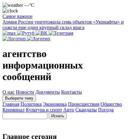
—°C
Самое важное
Армия России уничтожила семь объектов «Укрнафты» и
сожгла еще один крупный склад врага
агентство
информационных
сообщений
О нас
Новости
Документы
Контакты
Выберите тему
Главная
Политика
Экономика
Происшествия
Общество
Криминал
Культура и спорт
Авто
Скандалы
Погода
Главное сегодня