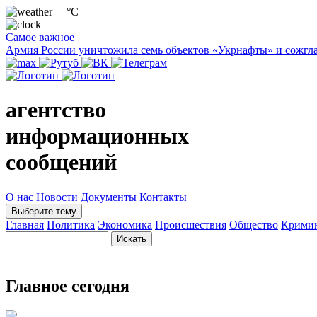
—°C
Самое важное
Армия России уничтожила семь объектов «Укрнафты» и сожгла
агентство
информационных
сообщений
О нас
Новости
Документы
Контакты
Выберите тему
Главная
Политика
Экономика
Происшествия
Общество
Крими
Главное сегодня