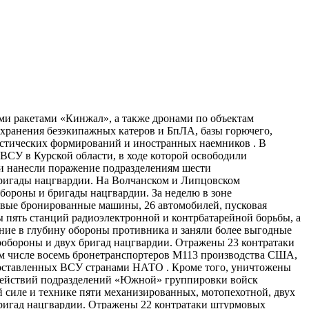
ми ракетами «Кинжал», а также дронами по объектам
 хранения безэкипажных катеров и БпЛА, базы горючего,
истических формирований и иностранных наемников . В
СУ в Курской области, в ходе которой освободили
и нанесли поражение подразделениям шести
бригады нацгвардии. На Волчанском и Липцовском
обороны и бригады нацгвардии. За неделю в зоне
евые бронированные машины, 26 автомобилей, пусковая
ы пять станций радиоэлектронной и контрбатарейной борьбы, а
ние в глубину обороны противника и заняли более выгодные
обороны и двух бригад нацгвардии. Отражены 23 контратаки
ом числе восемь бронетранспортеров М113 производства США,
 поставленных ВСУ странами НАТО . Кроме того, уничтожены
х действий подразделений «Южной» группировки войск
силе и технике пяти механизированных, мотопехотной, двух
бригад нацгвардии. Отражены 22 контратаки штурмовых