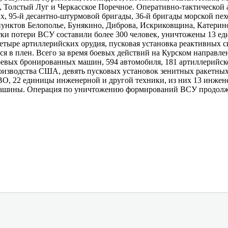
 Толстый Луг и Черкасское Поречное. Оперативно-​тактической
х, 95-й десантно-​штурмовой бригады, 36-й бригады морской пехо
унктов Белополье, Бунякино, Диброва, Искриковщина, Катерин
ки потери ВСУ составили более 300 человек, уничтожены 13 еди
тыре артиллерийских орудия, пусковая установка реактивных с
 в плен. Всего за время боевых действий на Курском направле
боевых бронированных машин, 594 автомобиля, 181 артиллерийск
оизводства США, девять пусковых установок зенитных ракетных
ВО, 22 единицы инженерной и другой техники, из них 13 инжен
 машины. Операция по уничтожению формирований ВСУ продолж