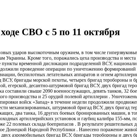
оде СВО с 5 по 11 октября
повых ударов высокоточным оружием, в том числе гиперзвуковы
мам Украины. Кроме того, поражались цеха производства и места
кже пункты временной дислокации подразделений ВСУ, национал
одолжили проведение операции по уничтожению формирований В
виации, беспилотных летательных аппаратов и огнем артиллери
д ВСУ, бригады морской пехоты, четырех бригад теробороны и 
й, егерской, десантно-​штурмовой бригад ВСУ, двух бригад тер
ка составили свыше 2090 военнослужащих, девять танков, 32 бо
кого производства и 25 орудий полевой артиллерии . Уничтожен
ппировки войск «Запад» в течение недели продолжили продвиже
сти механизированных, штурмовой бригад ВСУ, двух бригад тер
ащих, два танка, 16 других боевых бронированных машин, в т
амоходных артиллерийских установок и гаубиц калибра 155-мм,
кже 22 полевых склада боеприпасов . В результате решительны
е Донецкой Народной Республики . Нанесено поражение живой 
, двух аэромобильных бригад ВСУ, бригады теробороны и двух 