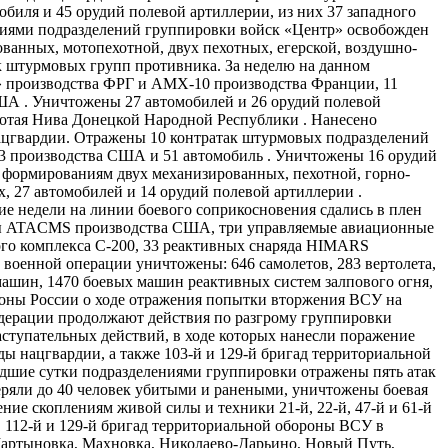
иля и 45 орудий полевой артиллерии, из них 37 западного
твиями подразделений группировки войск «Центр» освобожден
нных, мотопехотной, двух пехотных, егерской, воздушно-​
ак штурмовых групп противника. За неделю на данном
d» производства ФРГ и АМХ-10 производства Франции, 11
ША . Уничтожены 27 автомобилей и 26 орудий полевой
лотая Нива Донецкой Народной Республики . Нанесено
нацгвардии. Отражены 10 контратак штурмовых подразделений
13 производства США и 51 автомобиль . Уничтожены 16 орудий
 формированиям двух механизированных, пехотной, горно-​
 27 автомобилей и 14 орудий полевой артиллерии .
ие недели на линии боевого соприкосновения сдались в плен
еты ATACMS производства США, три управляемые авиационные
ого комплекса С-200, 33 реактивных снаряда HIMARS
 военной операции уничтожены: 646 самолетов, 283 вертолета,
машин, 1470 боевых машин реактивных систем залпового огня,
роны России о ходе отражения попытки вторжения ВСУ на
едерации продолжают действия по разгрому группировки
ступательных действий, в ходе которых нанесли поражение
ады нацгвардии, а также 103-й и 129-й бригад территориальной
дшие сутки подразделениями группировки отражены пять атак
ряли до 40 человек убитыми и ранеными, уничтожены боевая
ие скоплениям живой силы и техники 21-й, 22-й, 47-й и 61-й
й, 112-й и 129-й бригад территориальной обороны ВСУ в
Мартыновка, Махновка, Николаево-​Дарьино, Новый Путь,