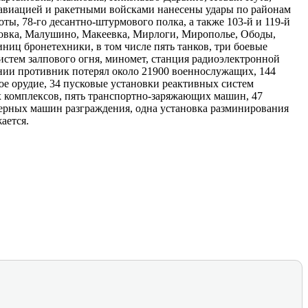
 авиацией и ракетными войсками нанесены удары по районам
ты, 78-го десантно-​штурмового полка, а также 103-й и 119-й
овка, Малушино, Макеевка, Мирлоги, Мирополье, Ободы,
ниц бронетехники, в том числе пять танков, три боевые
истем залпового огня, миномет, станция радиоэлектронной
нии противник потерял около 21900 военнослужащих, 144
ое орудие, 34 пусковые установки реактивных систем
 комплексов, пять транспортно-​заряжающих машин, 47
ерных машин разграждения, одна установка разминирования
ается.