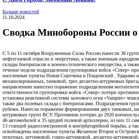
Больше новостей
11.10.2024
Сводка Минобороны России о х
С 5 по 11 октября Вооруженные Силы России нанесли 38 груп
нефтегазовой отрасли и энергетики, а также военным аэродро
склады боеприпасов и военно-​технического имущества, а та
течение недели подразделения группировки войск «Север» пр
населенные пункты Новая Сорочина и Покровский . Ударами а
механизированных, танковой, трех десантно-​штурмовых брига
направлениях нанесено поражение подразделениям мотопехотно
ответственности группировки войск «Север» потери противни
установка реактивной системы залпового огня «Vampire» чешс
также два полевых склада с боеприпасами. Подразделения гру
рубежи. Нанесли поражение формированиям двух танковых, ше
штурмовых групп ВСУ. Противник потерял до 2920 военнослуж
46 автомобилей и 35 орудий полевой артиллерии, из них 11 с
13 станций радиоэлектронной и контрбатарейной борьбы, а та
освобождены населенные пункты Желанное Второе и Островско
пехотных, штурмовой, горно-​штурмовой, десантно-​штурмовой