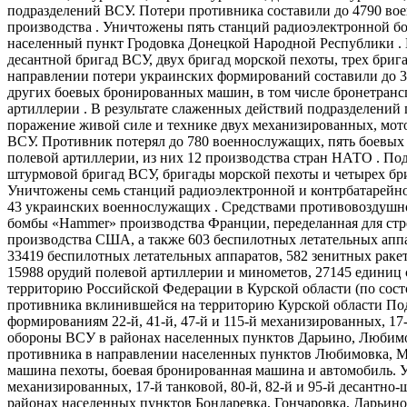
подразделений ВСУ. Потери противника составили до 4790 вое
производства . Уничтожены пять станций радиоэлектронной б
населенный пункт Гродовка Донецкой Народной Республики . 
десантной бригад ВСУ, двух бригад морской пехоты, трех бри
направлении потери украинских формирований составили до 3
других боевых бронированных машин, в том числе бронетранс
артиллерии . В результате слаженных действий подразделени
поражение живой силе и технике двух механизированных, мот
ВСУ. Противник потерял до 780 военнослужащих, пять боевых
полевой артиллерии, из них 12 производства стран НАТО . П
штурмовой бригад ВСУ, бригады морской пехоты и четырех бри
Уничтожены семь станций радиоэлектронной и контрбатарейной
43 украинских военнослужащих . Средствами противовоздушн
бомбы «Hammer» производства Франции, переделанная для стр
производства США, а также 603 беспилотных летательных аппар
33419 беспилотных летательных аппаратов, 582 зенитных раке
15988 орудий полевой артиллерии и минометов, 27145 едини
территорию Российской Федерации в Курской области (по сос
противника вклинившейся на территорию Курской области Под
формированиям 22-й, 41-й, 47-й и 115-й механизированных, 17-
обороны ВСУ в районах населенных пунктов Дарьино, Любимов
противника в направлении населенных пунктов Любимовка, Ма
машина пехоты, боевая бронированная машина и автомобиль. У
механизированных, 17-й танковой, 80-й, 82-й и 95-й десантно-
районах населенных пунктов Бондаревка, Гончаровка, Дарьино