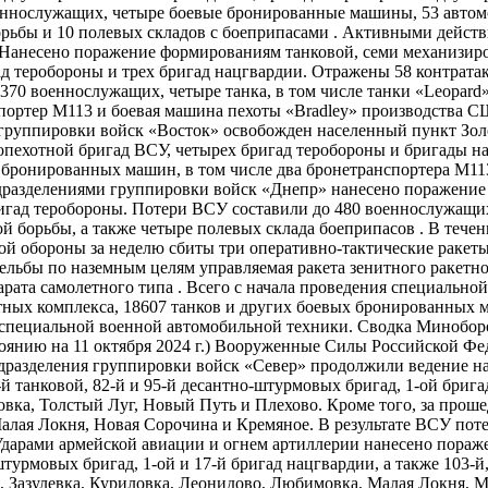
ннослужащих, четыре боевые бронированные машины, 53 автомоб
орьбы и 10 полевых складов с боеприпасами . Активными дейс
Нанесено поражение формированиям танковой, семи механизирова
гад теробороны и трех бригад нацгвардии. Отражены 58 контрат
370 военнослужащих, четыре танка, в том числе танки «Leopar
портер М113 и боевая машина пехоты «Bradley» производства С
й группировки войск «Восток» освобожден населенный пункт Зо
опехотной бригад ВСУ, четырех бригад теробороны и бригады 
 бронированных машин, в том числе два бронетранспортера М1
одразделениями группировки войск «Днепр» нанесено поражение
гад теробороны. Потери ВСУ составили до 480 военнослужащих,
 борьбы, а также четыре полевых склада боеприпасов . В течен
ой обороны за неделю сбиты три оперативно-​тактические рак
ельбы по наземным целям управляемая ракета зенитного ракетн
ата самолетного типа . Всего с начала проведения специальной
тных комплекса, 18607 танков и других боевых бронированных 
ц специальной военной автомобильной техники. Сводка Минобо
тоянию на 11 октября 2024 г.) Вооруженные Силы Российской Ф
разделения группировки войск «Север» продолжили ведение на
й танковой, 82-й и 95-й десантно-​штурмовых бригад, 1-ой бриг
ка, Толстый Луг, Новый Путь и Плехово. Кроме того, за проше
лая Локня, Новая Сорочина и Кремяное. В результате ВСУ поте
дарами армейской авиации и огнем артиллерии нанесено поражен
​штурмовых бригад, 1-ой и 17-й бригад нацгвардии, а также 103-
, Зазулевка, Куриловка, Леонидово, Любимовка, Малая Локня, 