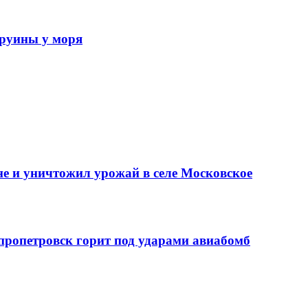
 руины у моря
е и уничтожил урожай в селе Московское
епропетровск горит под ударами авиабомб