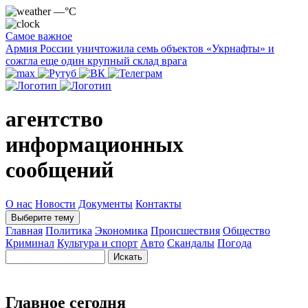
—°C
Самое важное
Армия России уничтожила семь объектов «Укрнафты» и
сожгла еще один крупный склад врага
агентство
информационных
сообщений
О нас
Новости
Документы
Контакты
Выберите тему
Главная
Политика
Экономика
Происшествия
Общество
Криминал
Культура и спорт
Авто
Скандалы
Погода
Главное сегодня