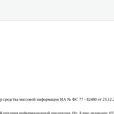
редства массовой информации ИА № ФС 77 - 82480 от 23.12.20
егория информационной продукции 18+ Адрес редакции: 655003