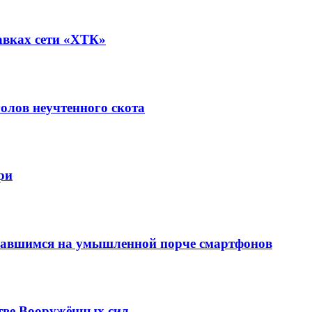
авках сети «ХТК»
олов неучтенного скота
ри
вавшимся на умышленной порче смартфонов
тве Вооружённых сил