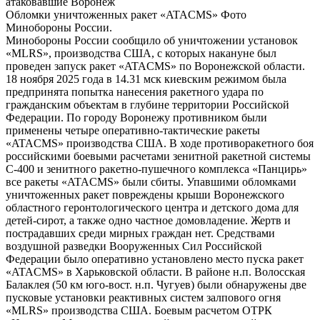
Обломки уничтоженных ракет «ATACMS» Фото
Минобороны России.
Минобороны России сообщило об уничтожении установок
«MLRS», производства США, с которых накануне был
проведен запуск ракет «ATACMS» по Воронежской области.
18 ноября 2025 года в 14.31 мск киевским режимом была
предпринята попытка нанесения ракетного удара по
гражданским объектам в глубине территории Российской
Федерации. По городу Воронежу противником были
применены четыре оперативно-тактические ракеты
«ATACMS» производства США. В ходе противоракетного боя
российскими боевыми расчетами зенитной ракетной системы
С-400 и зенитного ракетно-пушечного комплекса «Панцирь»
все ракеты «ATACMS» были сбиты. Упавшими обломками
уничтоженных ракет повреждены крыши Воронежского
областного геронтологического центра и детского дома для
детей-сирот, а также одно частное домовладение. Жертв и
пострадавших среди мирных граждан нет. Средствами
воздушной разведки Вооруженных Сил Российской
Федерации было оперативно установлено место пуска ракет
«ATACMS» в Харьковской области. В районе н.п. Волосская
Балаклея (50 км юго-вост. н.п. Чугуев) были обнаружены две
пусковые установки реактивных систем залпового огня
«MLRS» производства США. Боевым расчетом ОТРК