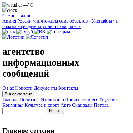
—°C
Самое важное
Армия России уничтожила семь объектов «Укрнафты» и
сожгла еще один крупный склад врага
агентство
информационных
сообщений
О нас
Новости
Документы
Контакты
Выберите тему
Главная
Политика
Экономика
Происшествия
Общество
Криминал
Культура и спорт
Авто
Скандалы
Погода
Главное сегодня