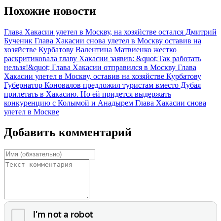
Похожие новости
Глава Хакасии улетел в Москву, на хозяйстве остался Дмитрий
Бученик
Глава Хакасии снова улетел в Москву оставив на
хозяйстве Курбатову
Валентина Матвиенко жестко
раскритиковала главу Хакасии заявив: &quot;Так работать
нельзя!&quot;
Глава Хакасии отправился в Москву
Глава
Хакасии улетел в Москву, оставив на хозяйстве Курбатову
Губернатор Коновалов предложил туристам вместо Дубая
прилетать в Хакасию. Но ей придется выдержать
конкуренцию с Колымой и Анадырем
Глава Хакасии снова
улетел в Москве
Добавить комментарий