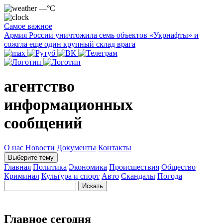
—°C
Самое важное
Армия России уничтожила семь объектов «Укрнафты» и
сожгла еще один крупный склад врага
агентство
информационных
сообщений
О нас
Новости
Документы
Контакты
Выберите тему
Главная
Политика
Экономика
Происшествия
Общество
Криминал
Культура и спорт
Авто
Скандалы
Погода
Главное сегодня