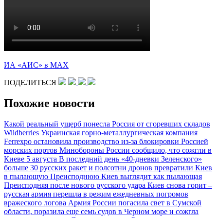
ИА «АИС» в МАХ
ПОДЕЛИТЬСЯ
Похожие новости
Какой реальный ущерб понесла Россия от сгоревших складов
Wildberries
Украинская горно-металлургическая компания
Ferrexpo остановила производство из-за блокировки Россией
морских портов
Минобороны России сообщило, что сожгли в
Киеве 5 августа
В последний день «40-дневки Зеленского»
больше 30 русских ракет и полсотни дронов превратили Киев
в пылающую Преисподнюю
Киев выглядит как пылающая
Преисподняя после нового русского удара
Киев снова горит –
русская армия перешла в режим ежедневных погромов
вражеского логова
Армия России погасила свет в Сумской
области, поразила еще семь судов в Черном море и сожгла