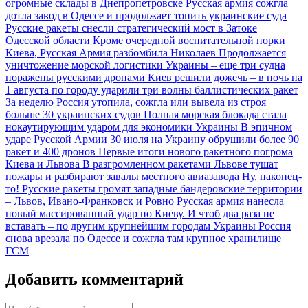
огромные склады в Днепропетровске
Русская армия сожгла
дотла завод в Одессе и продолжает топить украинские суда
Русские ракеты снесли стратегический мост в Затоке
Одесской области
Кроме очередной воспитательной порки
Киева, Русская Армия разбомбила Николаев
Продолжается
уничтожение морской логистики Украины – еще три судна
поражены русскими дронами
Киев решили дожечь – в ночь на
1 августа по городу ударили три волны баллистических ракет
За неделю Россия утопила, сожгла или вывела из строя
больше 30 украинских судов
Полная морская блокада стала
нокаутирующим ударом для экономики Украины
В эпичном
ударе Русской Армии 30 июля на Украину обрушили более 90
ракет и 400 дронов
Первые итоги нового ракетного погрома
Киева и Львова
В разгромленном ракетами Львове тушат
пожары и разбирают завалы местного авиазавода
Ну, наконец-
то! Русские ракеты громят западные бандеровские территории
– Львов, Ивано-Франковск и Ровно
Русская армия нанесла
новый массированный удар по Киеву. И чтоб два раза не
вставать – по другим крупнейшим городам Украины
Россия
снова врезала по Одессе и сожгла там крупное хранилище
ГСМ
Добавить комментарий