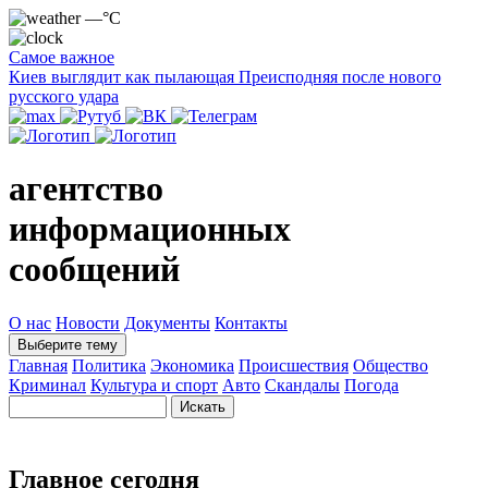
—°C
Самое важное
Киев выглядит как пылающая Преисподняя после нового
русского удара
агентство
информационных
сообщений
О нас
Новости
Документы
Контакты
Выберите тему
Главная
Политика
Экономика
Происшествия
Общество
Криминал
Культура и спорт
Авто
Скандалы
Погода
Главное сегодня