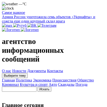
—°C
Самое важное
Армия России уничтожила семь объектов «Укрнафты» и
сожгла еще один крупный склад врага
агентство
информационных
сообщений
О нас
Новости
Документы
Контакты
Выберите тему
Главная
Политика
Экономика
Происшествия
Общество
Криминал
Культура и спорт
Авто
Скандалы
Погода
Главное сегодня