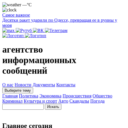
—°C
Самое важное
Десятки ракет ударили по Одессе, превращая ее в руины у
моря
агентство
информационных
сообщений
О нас
Новости
Документы
Контакты
Выберите тему
Главная
Политика
Экономика
Происшествия
Общество
Криминал
Культура и спорт
Авто
Скандалы
Погода
Главное сегодня