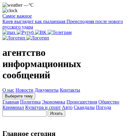
—°C
Самое важное
Киев выглядит как пылающая Преисподняя после нового
русского удара
агентство
информационных
сообщений
О нас
Новости
Документы
Контакты
Выберите тему
Главная
Политика
Экономика
Происшествия
Общество
Криминал
Культура и спорт
Авто
Скандалы
Погода
Главное сегодня