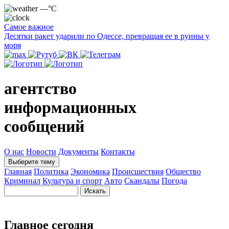
—°C
Самое важное
Десятки ракет ударили по Одессе, превращая ее в руины у
моря
агентство
информационных
сообщений
О нас
Новости
Документы
Контакты
Выберите тему
Главная
Политика
Экономика
Происшествия
Общество
Криминал
Культура и спорт
Авто
Скандалы
Погода
Главное сегодня