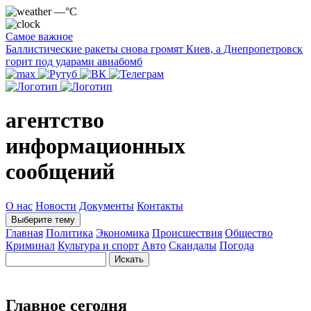
—°C
Самое важное
Баллистические ракеты снова громят Киев, а Днепропетровск
горит под ударами авиабомб
агентство
информационных
сообщений
О нас
Новости
Документы
Контакты
Выберите тему
Главная
Политика
Экономика
Происшествия
Общество
Криминал
Культура и спорт
Авто
Скандалы
Погода
Главное сегодня