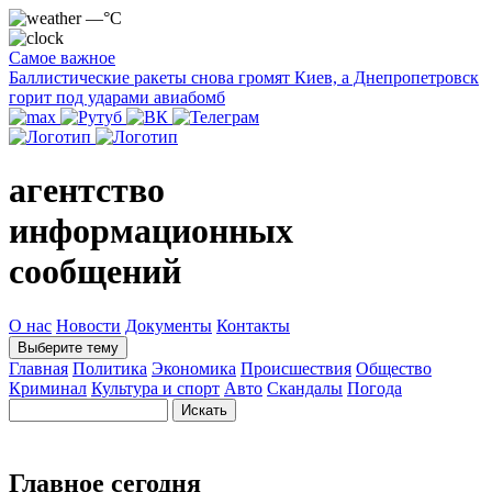
—°C
Самое важное
Баллистические ракеты снова громят Киев, а Днепропетровск
горит под ударами авиабомб
агентство
информационных
сообщений
О нас
Новости
Документы
Контакты
Выберите тему
Главная
Политика
Экономика
Происшествия
Общество
Криминал
Культура и спорт
Авто
Скандалы
Погода
Главное сегодня