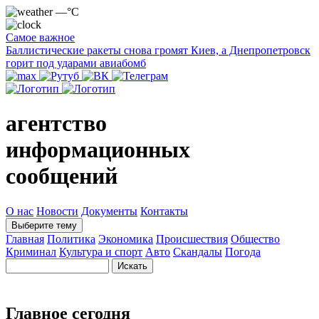
—°C
Самое важное
Баллистические ракеты снова громят Киев, а Днепропетровск
горит под ударами авиабомб
агентство
информационных
сообщений
О нас
Новости
Документы
Контакты
Выберите тему
Главная
Политика
Экономика
Происшествия
Общество
Криминал
Культура и спорт
Авто
Скандалы
Погода
Главное сегодня