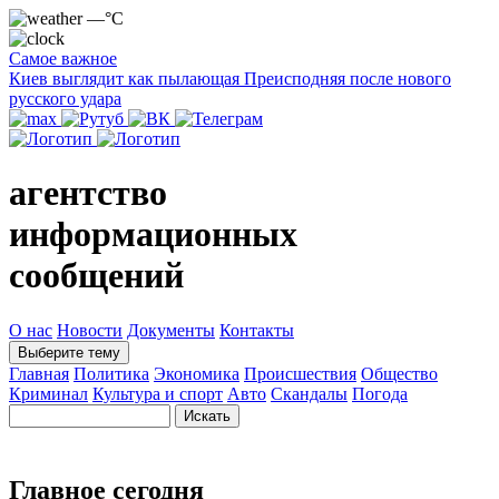
—°C
Самое важное
Киев выглядит как пылающая Преисподняя после нового
русского удара
агентство
информационных
сообщений
О нас
Новости
Документы
Контакты
Выберите тему
Главная
Политика
Экономика
Происшествия
Общество
Криминал
Культура и спорт
Авто
Скандалы
Погода
Главное сегодня