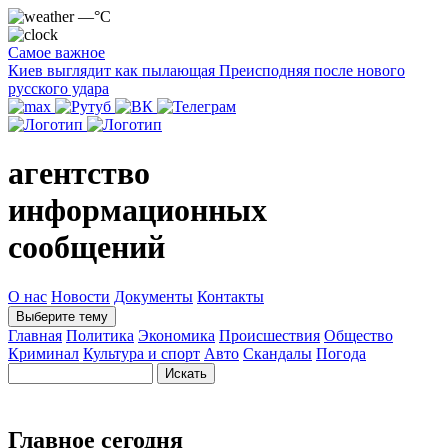
—°C
Самое важное
Киев выглядит как пылающая Преисподняя после нового
русского удара
агентство
информационных
сообщений
О нас
Новости
Документы
Контакты
Выберите тему
Главная
Политика
Экономика
Происшествия
Общество
Криминал
Культура и спорт
Авто
Скандалы
Погода
Главное сегодня