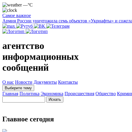
—°C
Самое важное
Армия России уничтожила семь объектов «Укрнафты» и сожгла
агентство
информационных
сообщений
О нас
Новости
Документы
Контакты
Выберите тему
Главная
Политика
Экономика
Происшествия
Общество
Крими
Главное сегодня