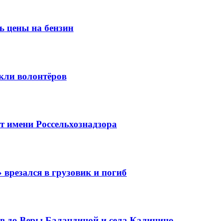
ь цены на бензин
кли волонтёров
 имени Россельхознадзора
 врезался в грузовик и погиб
в до Веры Баландиной и села Калинино