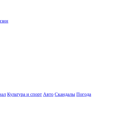
нзин
нал
Культура и спорт
Авто
Скандалы
Погода