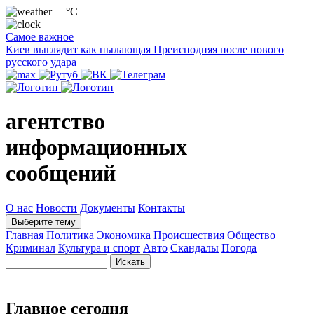
—°C
Самое важное
Киев выглядит как пылающая Преисподняя после нового
русского удара
агентство
информационных
сообщений
О нас
Новости
Документы
Контакты
Выберите тему
Главная
Политика
Экономика
Происшествия
Общество
Криминал
Культура и спорт
Авто
Скандалы
Погода
Главное сегодня