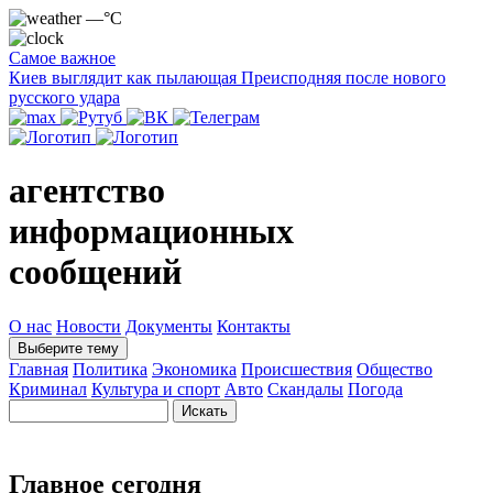
—°C
Самое важное
Киев выглядит как пылающая Преисподняя после нового
русского удара
агентство
информационных
сообщений
О нас
Новости
Документы
Контакты
Выберите тему
Главная
Политика
Экономика
Происшествия
Общество
Криминал
Культура и спорт
Авто
Скандалы
Погода
Главное сегодня