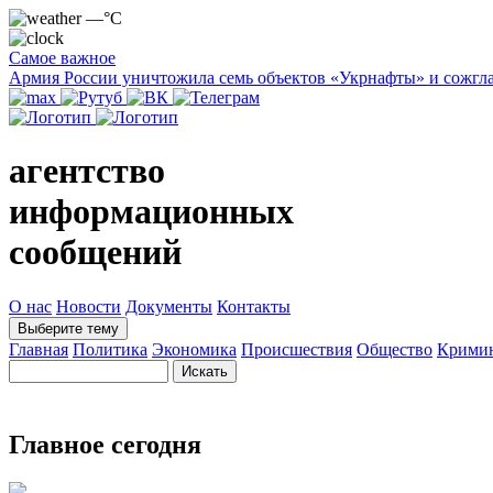
—°C
Самое важное
Армия России уничтожила семь объектов «Укрнафты» и сожгла
агентство
информационных
сообщений
О нас
Новости
Документы
Контакты
Выберите тему
Главная
Политика
Экономика
Происшествия
Общество
Крими
Главное сегодня