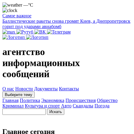
—°C
Самое важное
Баллистические ракеты снова громят Киев, а Днепропетровск
горит под ударами авиабомб
агентство
информационных
сообщений
О нас
Новости
Документы
Контакты
Выберите тему
Главная
Политика
Экономика
Происшествия
Общество
Криминал
Культура и спорт
Авто
Скандалы
Погода
Главное сегодня