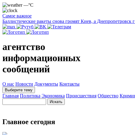
—°C
Самое важное
Баллистические ракеты снова громят Киев, а Днепропетровск 
агентство
информационных
сообщений
О нас
Новости
Документы
Контакты
Выберите тему
Главная
Политика
Экономика
Происшествия
Общество
Крими
Главное сегодня