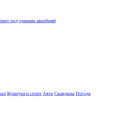
горит под ударами авиабомб
нал
Культура и спорт
Авто
Скандалы
Погода