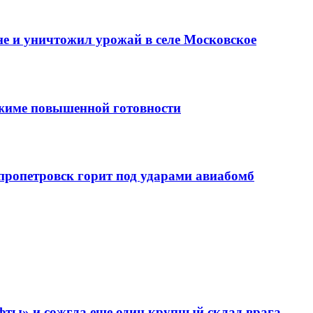
е и уничтожил урожай в селе Московское
ежиме повышенной готовности
епропетровск горит под ударами авиабомб
фты» и сожгла еще один крупный склад врага