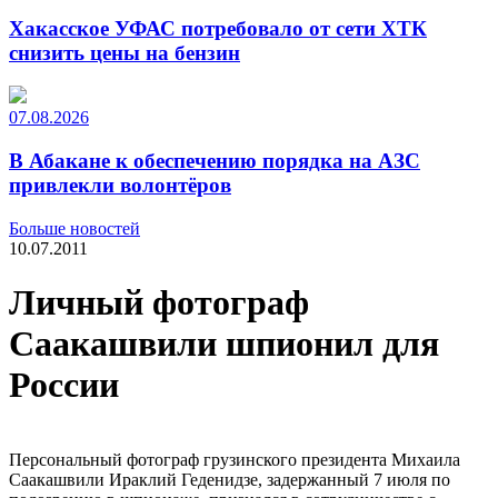
Хакасское УФАС потребовало от сети ХТК
снизить цены на бензин
07.08.2026
В Абакане к обеспечению порядка на АЗС
привлекли волонтёров
Больше новостей
10.07.2011
Личный фотограф
Саакашвили шпионил для
России
Персональный фотограф грузинского президента Михаила
Саакашвили Ираклий Геденидзе, задержанный 7 июля по