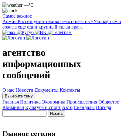
—°C
Самое важное
Армия России уничтожила семь объектов «Укрнафты» и
сожгла еще один крупный склад врага
агентство
информационных
сообщений
О нас
Новости
Документы
Контакты
Выберите тему
Главная
Политика
Экономика
Происшествия
Общество
Криминал
Культура и спорт
Авто
Скандалы
Погода
Главное сегодня