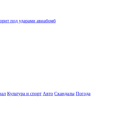
горит под ударами авиабомб
нал
Культура и спорт
Авто
Скандалы
Погода