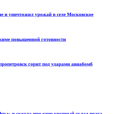
е и уничтожил урожай в селе Московское
ежиме повышенной готовности
епропетровск горит под ударами авиабомб
фты» и сожгла еще один крупный склад врага