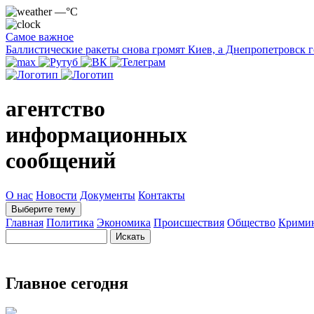
—°C
Самое важное
Баллистические ракеты снова громят Киев, а Днепропетровск 
агентство
информационных
сообщений
О нас
Новости
Документы
Контакты
Выберите тему
Главная
Политика
Экономика
Происшествия
Общество
Крими
Главное сегодня