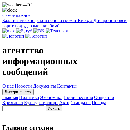
—°C
Самое важное
Баллистические ракеты снова громят Киев, а Днепропетровск
горит под ударами авиабомб
агентство
информационных
сообщений
О нас
Новости
Документы
Контакты
Выберите тему
Главная
Политика
Экономика
Происшествия
Общество
Криминал
Культура и спорт
Авто
Скандалы
Погода
Главное сегодня