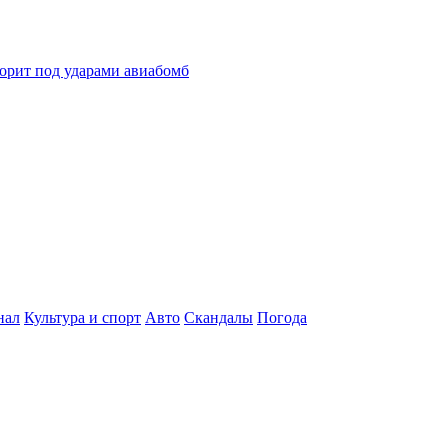
горит под ударами авиабомб
нал
Культура и спорт
Авто
Скандалы
Погода