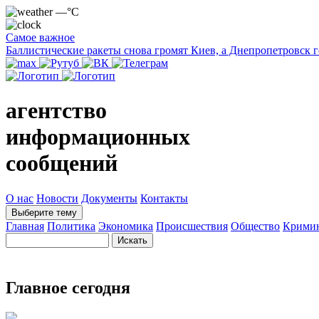
—°C
Самое важное
Баллистические ракеты снова громят Киев, а Днепропетровск 
агентство
информационных
сообщений
О нас
Новости
Документы
Контакты
Выберите тему
Главная
Политика
Экономика
Происшествия
Общество
Крими
Главное сегодня