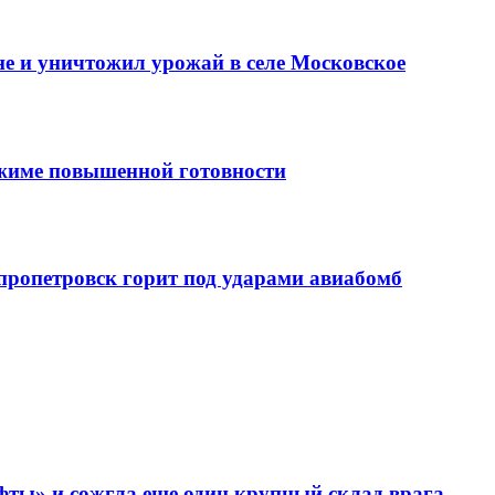
е и уничтожил урожай в селе Московское
ежиме повышенной готовности
епропетровск горит под ударами авиабомб
фты» и сожгла еще один крупный склад врага